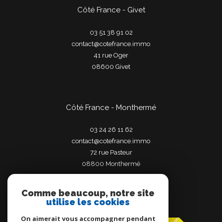
Côté France - Givet
03 51 38 91 02
contact@cotefrance.immo
41 rue Oger
08600
givet
Côté France - Monthermé
03 24 26 11 62
contact@cotefrance.immo
72 rue Pasteur
08800
monthermé
Comme beaucoup, notre site
utilise les cookies
Adhérents
On aimerait vous accompagner pendant