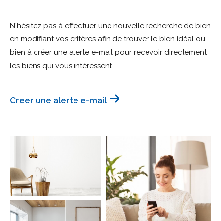
Budget
N'hésitez pas à effectuer une nouvelle recherche de bien
Budget
en modifiant vos critères afin de trouver le bien idéal ou
bien à créer une alerte e-mail pour recevoir directement
Surface
Surface
les biens qui vous intéressent.
Pièces
Pièces
Creer une alerte e-mail
Référence
AFFINER LES CRITÈRES
TERRASSE
PARKING
PISCINE
FILTRER PAR