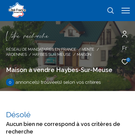
V
o
r
e
r
e
c
e
c
e
Fr
Effectuer une recherche
RÉSEAU DE MANDATAIRES EN FRANCE
VENTE
ARDENNES
HAYBES SUR MEUSE
MAISON
et trouver le bien qui correspond à vos
0
critères
Maison à vendre Haybes-Sur-Meuse
0
annonce(s) trouvée(s) selon vos critères
Type
d'offre
Vente
Type
de
type de bien
Désolé
bien
Aucun bien ne correspond à vos critères de
Ville
recherche