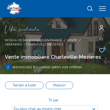
V
o
r
e
r
e
c
e
c
e
Fr
Effectuer une recherche
RÉSEAU DE MANDATAIRES EN FRANCE
VENTE
ARDENNES
CHARLEVILLE MEZIERES
et trouver le bien qui correspond à vos
0
critères
Vente immobilière Charleville-Mezieres
2
annonce(s) trouvée(s) selon vos critères
Type
d'offre
Vente
Type
Terrain à batir
Maison
de
type de bien
bien
Tri par
Ville
Du plus cher au moins cher