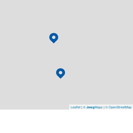
Leaflet
|
©
Maps
|
© OpenStreetMap
Jawg