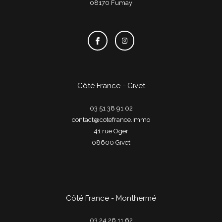
08170
fumay
Côté France - Givet
03 51 38 91 02
contact@cotefrance.immo
41 rue Oger
08600
givet
Côté France - Monthermé
03 24 26 11 62