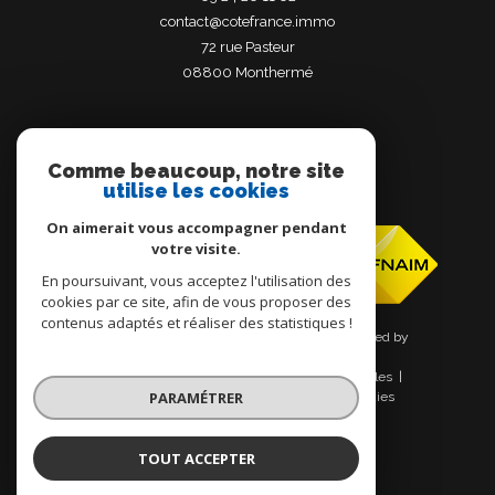
contact@cotefrance.immo
72 rue Pasteur
08800
monthermé
Comme beaucoup, notre site
utilise les cookies
Adhérents
On aimerait vous accompagner pendant
votre visite.
En poursuivant, vous acceptez l'utilisation des
cookies par ce site, afin de vous proposer des
contenus adaptés et réaliser des statistiques !
© 2026 | Tous droits réservés | Traduction powered by
Google |
Nos honoraires
Plan du site
Mentions légales
PARAMÉTRER
Admin
Nos liens
Politique RGPD
Cookies
TOUT ACCEPTER