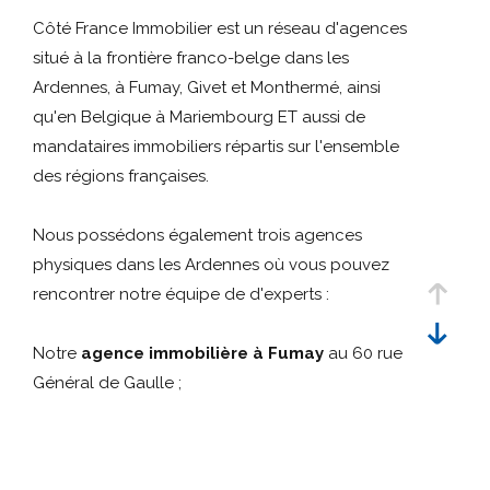
Référence
critères
Côté France Immobilier est un réseau d'agences
situé à la frontière franco-belge dans les
Rechercher
Ardennes, à Fumay, Givet et Monthermé, ainsi
qu'en Belgique à Mariembourg ET aussi de
mandataires immobiliers répartis sur l'ensemble
des régions françaises.
Nous possédons également trois agences
physiques dans les Ardennes où vous pouvez
rencontrer notre équipe de d'experts :
Notre
agence immobilière à Fumay
au 60 rue
Général de Gaulle ;
Notre
agence immobilière à Givet
au 41 rue
Oger ;
Notre
agence immobilière à Monthermé
au 72