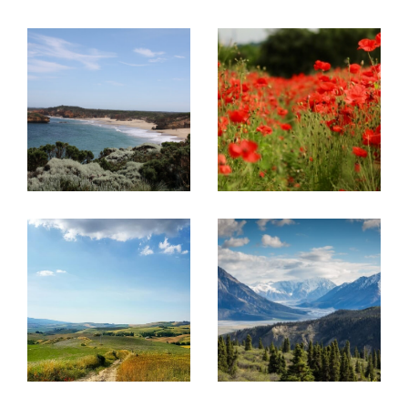
rue Pasteur.
Projet immobilier en France et en
Belgique, découvrez nos
prestations !
Acheter ou vendre un bien
Ce réseau a été créé pour
aider des
propriétaires à vendre leurs biens
immobiliers à une clientèle française
mais
aussi internationale
et inversement pour
aider
la clientèle étrangère à trouver le bien de
leurs rêves en France
.