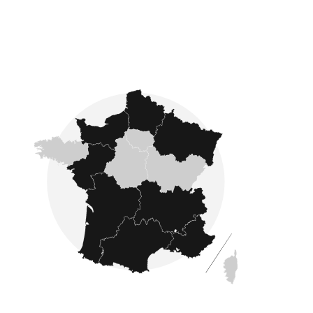
Fondé en 2007, Côté France se développe sur
l'ensemble du pays : nous proposons des
annonces immobilières dans les quatre coins
de la France comme en Ardennes, Gironde,
Manche, Aisne et en Dordogne
.
L'estimation immobilière
Avec Côté France Immobilier, faîtes confiance à
des experts en estimation immobilière. Après une
estimation immobilière réalisée par un de nos
experts, vous êtes sûr d'obtenir une
évaluation précise et fiable
de la valeur de
votre bien avant de le mettre en vente.