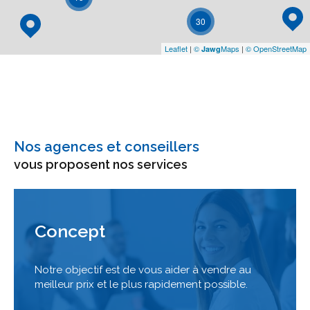
30
Leaflet
|
©
Maps
|
© OpenStreetMap
Jawg
Nos agences et conseillers
vous proposent nos services
Concept
Notre objectif est de vous aider à vendre au
meilleur prix et le plus rapidement possible.