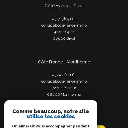
Côté France - Givet
03 51 38 91 02
contact@cotefrance.immo
41 rue Oger
08600
givet
Côté France - Monthermé
03 24 26 11 62
contact@cotefrance.immo
72 rue Pasteur
08800
monthermé
Comme beaucoup, notre site
utilise les cookies
Adhérents
On aimerait vous accompagner pendant