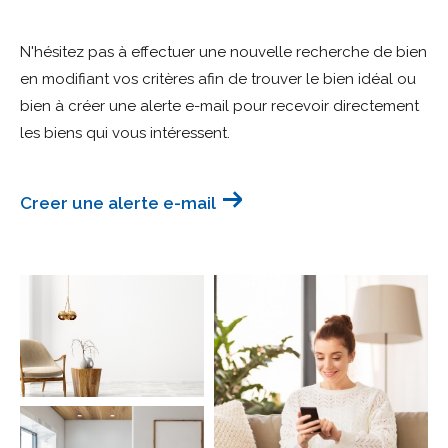
Budget
N'hésitez pas à effectuer une nouvelle recherche de bien
Budget
en modifiant vos critères afin de trouver le bien idéal ou
bien à créer une alerte e-mail pour recevoir directement
Surface
Surface
les biens qui vous intéressent.
Pièces
Pièces
Creer une alerte e-mail
Référence
AFFINER LES CRITÈRES
TERRASSE
PARKING
PISCINE
FILTRER PAR