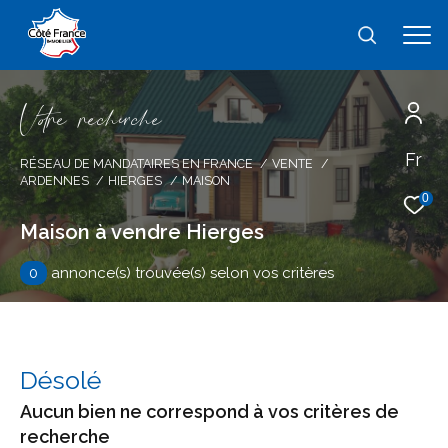
V
o
r
e
r
e
c
e
c
e
Fr
Effectuer une recherche
RÉSEAU DE MANDATAIRES EN FRANCE
VENTE
ARDENNES
HIERGES
MAISON
et trouver le bien qui correspond à vos
0
critères
Maison à vendre Hierges
0
annonce(s) trouvée(s) selon vos critères
Type
d'offre
Vente
Type
de
type de bien
Désolé
bien
Aucun bien ne correspond à vos critères de
Ville
recherche