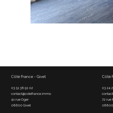
Côté France - Givet
Côté 
03 51 38 91 02
03 24 2
contact@cotefrance.immo
contac
41 rue Oger
72 rue 
08600
givet
0880