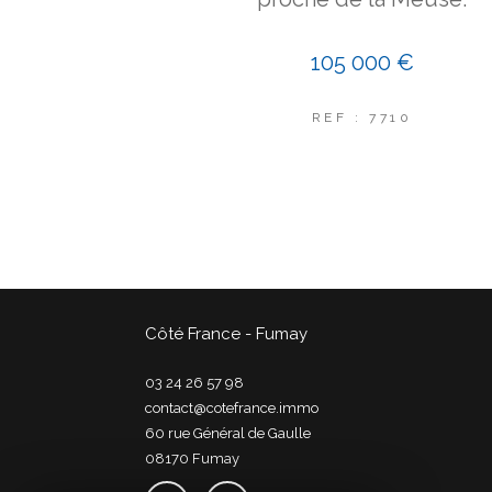
105 000 €
REF : 7710
Côté France - Fumay
03 24 26 57 98
contact@cotefrance.immo
60 rue Général de Gaulle
08170
fumay