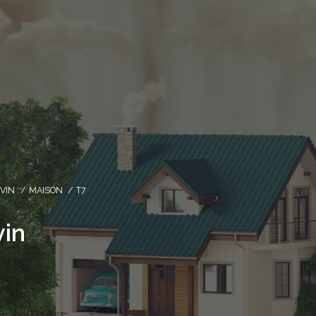
VIN
MAISON
T7
vin