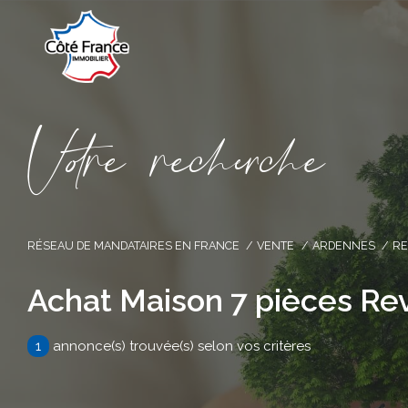
V
o
r
e
r
e
c
e
c
e
RÉSEAU DE MANDATAIRES EN FRANCE
VENTE
ARDENNES
RE
Achat Maison 7 pièces Re
1
annonce(s) trouvée(s) selon vos critères