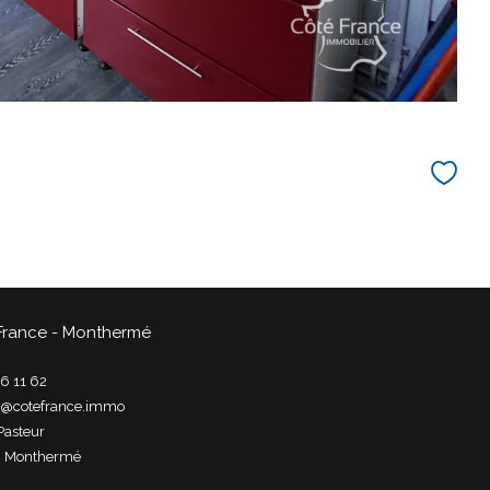
France - Monthermé
6 11 62
t@cotefrance.immo
Pasteur
0
monthermé