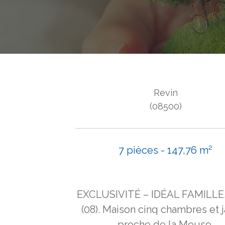
Revin
(08500)
7 pièces - 147,76 m²
EXCLUSIVITÉ – IDÉAL FAMILLE.
(08). Maison cinq chambres et j
proche de la Meuse.