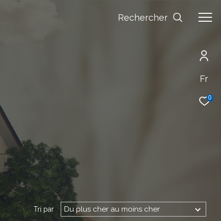
Rechercher
Fr
0
Du plus cher au moins cher
Tri par