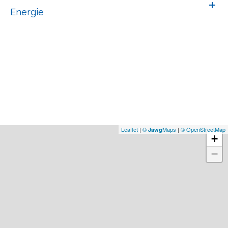
Energie
Leaflet
|
©
Maps
|
© OpenStreetMap
Jawg
+
−