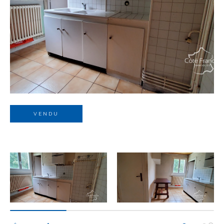
Budget
Budget
Surface
Surface
Pièces
Pièces
VENDU
Référence
AFFINER LES CRITÈRES
TERRASSE
PARKING
PISCINE
FILTRER PAR