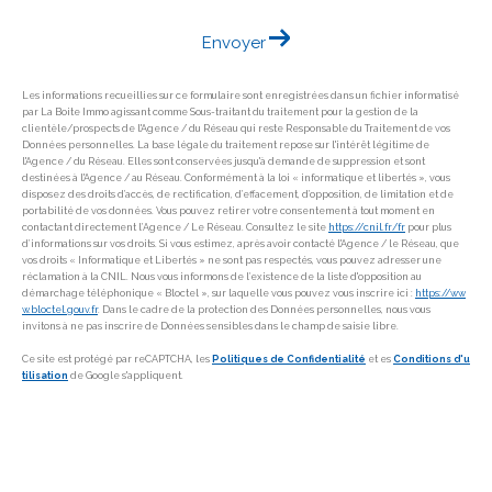
Envoyer
Les informations recueillies sur ce formulaire sont enregistrées dans un fichier informatisé
par La Boite Immo agissant comme Sous-traitant du traitement pour la gestion de la
clientèle/prospects de l'Agence / du Réseau qui reste Responsable du Traitement de vos
Données personnelles. La base légale du traitement repose sur l'intérêt légitime de
l'Agence / du Réseau. Elles sont conservées jusqu'à demande de suppression et sont
destinées à l'Agence / au Réseau. Conformément à la loi « informatique et libertés », vous
disposez des droits d’accès, de rectification, d’effacement, d’opposition, de limitation et de
portabilité de vos données. Vous pouvez retirer votre consentement à tout moment en
contactant directement l’Agence / Le Réseau. Consultez le site
https://cnil.fr/fr
pour plus
d’informations sur vos droits. Si vous estimez, après avoir contacté l'Agence / le Réseau, que
vos droits « Informatique et Libertés » ne sont pas respectés, vous pouvez adresser une
réclamation à la CNIL. Nous vous informons de l’existence de la liste d'opposition au
démarchage téléphonique « Bloctel », sur laquelle vous pouvez vous inscrire ici :
https://ww
w.bloctel.gouv.fr
. Dans le cadre de la protection des Données personnelles, nous vous
invitons à ne pas inscrire de Données sensibles dans le champ de saisie libre.
Ce site est protégé par reCAPTCHA, les
Politiques de Confidentialité
et es
Conditions d'u
tilisation
de Google s'appliquent.