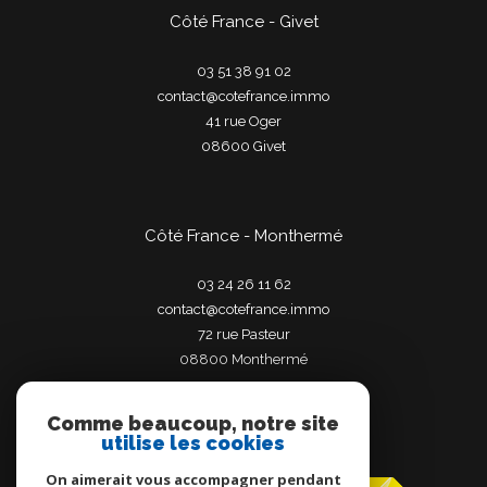
Côté France - Givet
03 51 38 91 02
contact@cotefrance.immo
41 rue Oger
08600
givet
Côté France - Monthermé
03 24 26 11 62
contact@cotefrance.immo
72 rue Pasteur
08800
monthermé
Comme beaucoup, notre site
utilise les cookies
Adhérents
On aimerait vous accompagner pendant