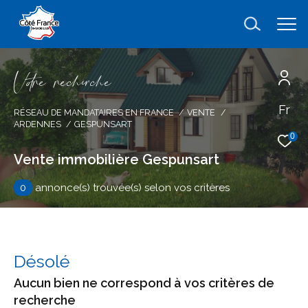
V
o
r
e
r
e
c
e
c
e
Fr
Effectuer une recherche
RÉSEAU DE MANDATAIRES EN FRANCE
VENTE
ARDENNES
GESPUNSART
et trouver le bien qui correspond à vos
0
critères
Vente immobilière Gespunsart
0
annonce(s) trouvée(s) selon vos critères
Type
d'offre
Vente
Type
de
type de bien
Désolé
bien
Aucun bien ne correspond à vos critères de
Ville
recherche