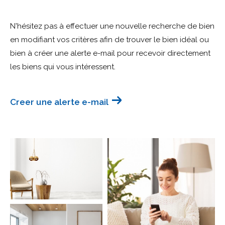
Budget
N'hésitez pas à effectuer une nouvelle recherche de bien
Budget
en modifiant vos critères afin de trouver le bien idéal ou
bien à créer une alerte e-mail pour recevoir directement
Surface
Surface
les biens qui vous intéressent.
Pièces
Pièces
Creer une alerte e-mail
Référence
AFFINER LES CRITÈRES
TERRASSE
PARKING
PISCINE
FILTRER PAR