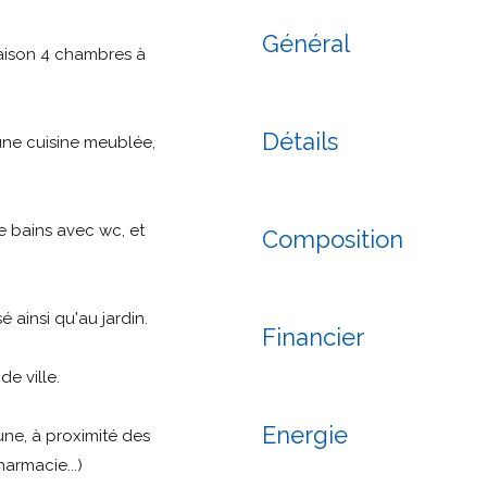
Général
aison 4 chambres à
Détails
 une cuisine meublée,
e bains avec wc, et
Composition
ainsi qu'au jardin.
Financier
e ville.
Energie
une, à proximité des
armacie...)