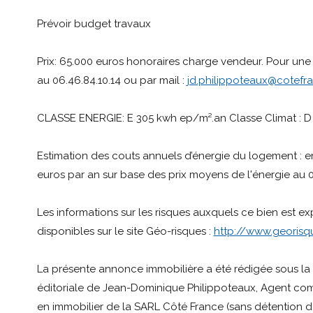
Prévoir budget travaux
Prix: 65.000 euros honoraires charge vendeur. Pour une 
au 06.46.84.10.14 ou par mail :
jd.philippoteaux@cotefr
CLASSE ENERGIE: E 305 kwh ep/m².an Classe Climat : 
Estimation des couts annuels d’énergie du logement : e
euros par an sur base des prix moyens de l'énergie au 
Les informations sur les risques auxquels ce bien est e
disponibles sur le site Géo-risques :
http://www.georisqu
La présente annonce immobilière a été rédigée sous la 
éditoriale de Jean-Dominique Philippoteaux, Agent co
en immobilier de la SARL Côté France (sans détention de