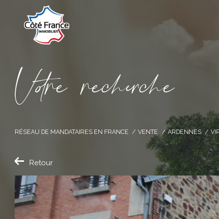
V
o
r
e
r
e
c
e
c
e
RÉSEAU DE MANDATAIRES EN FRANCE
VENTE
ARDENNES
VI
Retour