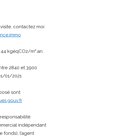
visite, contactez moi
ance.immo
D 44 kgéqCO2/m².an.
ntre 2840 et 3900
01/01/2021
xposé sont
es.gouv.fr
responsabilité
mmercial indépendant
 fonds), l’agent