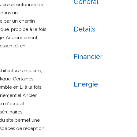
Général
ière et entourée de
e dans un
le par un chemin
Détails
ique, propice à la fois
llage. Anciennement
essentiel en
Financier
chitecture en pierre,
ique. Certaines
Energie
mble en L, à la fois
vénementiel Ancien
eu d’accueil
séminaires –
du site permet une
 espaces de réception