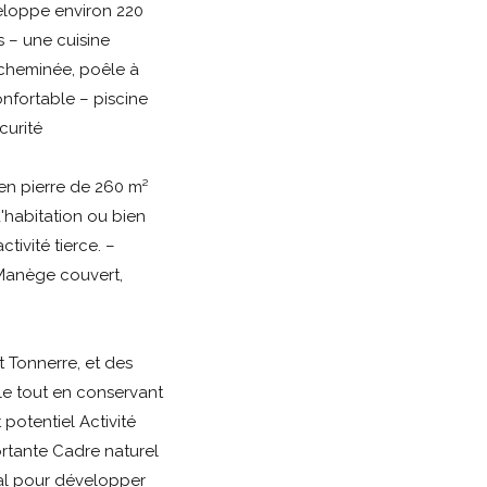
veloppe environ 220
s – une cuisine
 cheminée, poêle à
confortable – piscine
curité
n pierre de 260 m²
'habitation ou bien
ivité tierce. –
 Manège couvert,
 Tonnerre, et des
ile tout en conservant
potentiel Activité
rtante Cadre naturel
éal pour développer