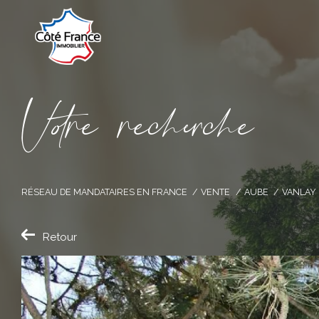
V
o
r
e
r
e
c
e
c
e
RÉSEAU DE MANDATAIRES EN FRANCE
VENTE
AUBE
VANLAY
Retour