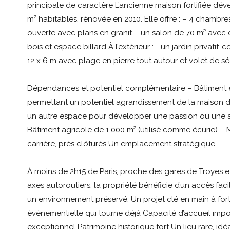
principale de caractère L’ancienne maison fortifiée dé
m² habitables, rénovée en 2010. Elle offre : – 4 chambre
ouverte avec plans en granit – un salon de 70 m² avec
bois et espace billard À l’extérieur : - un jardin privatif, 
12 x 6 m avec plage en pierre tout autour et volet de sé
Dépendances et potentiel complémentaire – Bâtiment e
permettant un potentiel agrandissement de la maison d
un autre espace pour développer une passion ou une act
Bâtiment agricole de 1 000 m² (utilisé comme écurie) –
carrière, prés clôturés Un emplacement stratégique
À moins de 2h15 de Paris, proche des gares de Troyes et
axes autoroutiers, la propriété bénéficie d’un accès fac
un environnement préservé. Un projet clé en main à fort 
événementielle qui tourne déjà Capacité d’accueil impo
exceptionnel Patrimoine historique fort Un lieu rare, id