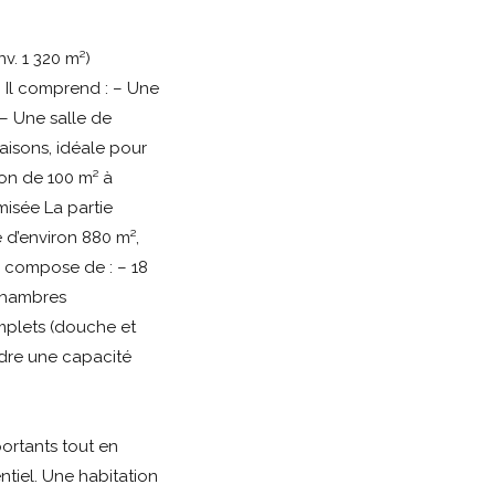
v. 1 320 m²)
 Il comprend : – Une
– Une salle de
aisons, idéale pour
on de 100 m² à
misée La partie
 d’environ 880 m²,
e compose de : – 18
 chambres
mplets (douche et
ndre une capacité
ortants tout en
ntiel. Une habitation