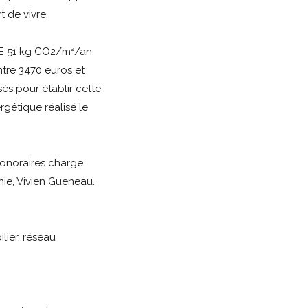
t de vivre.
E 51 kg CO2/m²/an.
tre 3470 euros et
sés pour établir cette
gétique réalisé le
onoraires charge
ie, Vivien Gueneau.
ier, réseau