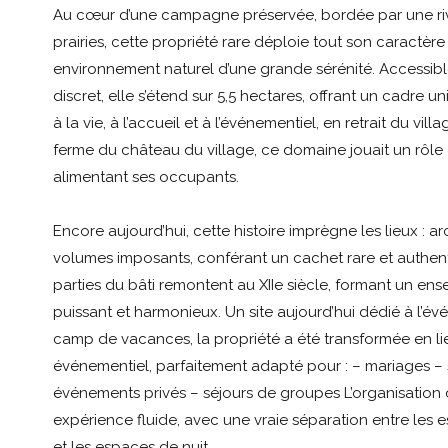
Au cœur d’une campagne préservée, bordée par une riv
prairies, cette propriété rare déploie tout son caractèr
environnement naturel d’une grande sérénité. Accessib
discret, elle s’étend sur 5,5 hectares, offrant un cadre un
à la vie, à l’accueil et à l’événementiel, en retrait du vi
ferme du château du village, ce domaine jouait un rôle 
alimentant ses occupants.
Encore aujourd’hui, cette histoire imprègne les lieux : ar
volumes imposants, conférant un cachet rare et authent
parties du bâti remontent au XIIe siècle, formant un ense
puissant et harmonieux. Un site aujourd’hui dédié à l’é
camp de vacances, la propriété a été transformée en li
événementiel, parfaitement adapté pour : – mariages – 
événements privés – séjours de groupes L’organisation 
expérience fluide, avec une vraie séparation entre les
et les espaces de nuit.