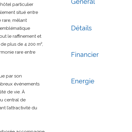
Général
ôtel particulier
lement situé entre
e rare, mêlant
Détails
re emblématique
ut le raffinement et
 de plus de 4 200 m²,
rmonie rare entre
Financier
que par son
Energie
ombreux événements
ité de vie. À
eu central de
t l’attractivité du
ée arborée accompagne