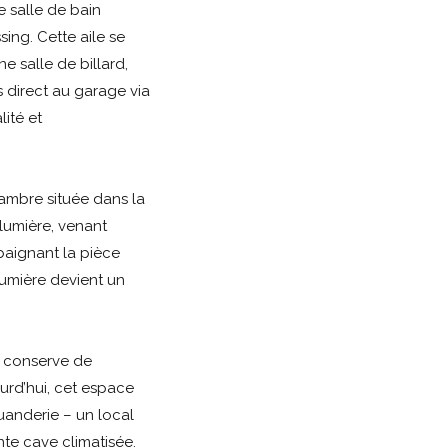
e salle de bain
ing. Cette aile se
 salle de billard,
 direct au garage via
ité et
hambre située dans la
 lumière, venant
 baignant la pièce
lumière devient un
e conserve de
urd’hui, cet espace
uanderie – un local
te cave climatisée.