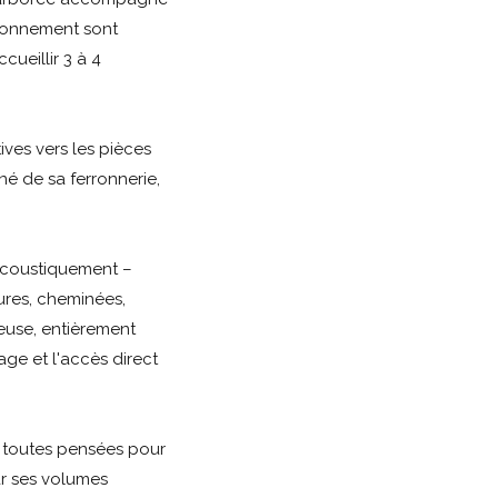
tionnement sont
ueillir 3 à 4
ives vers les pièces
né de sa ferronnerie,
 acoustiquement –
ures, cheminées,
euse, entièrement
age et l'accès direct
, toutes pensées pour
par ses volumes