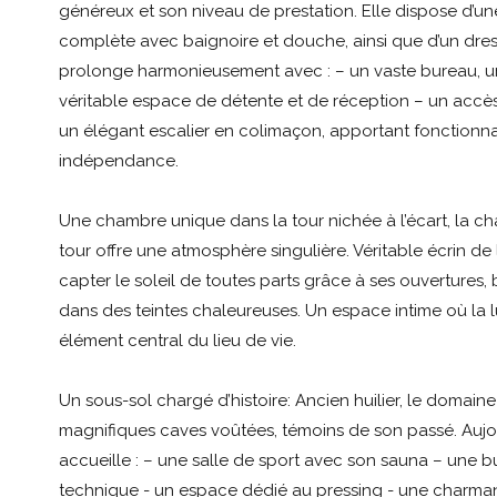
généreux et son niveau de prestation. Elle dispose d’un
complète avec baignoire et douche, ainsi que d’un dress
prolonge harmonieusement avec : – un vaste bureau, une
véritable espace de détente et de réception – un accès
un élégant escalier en colimaçon, apportant fonctionnal
indépendance.
Une chambre unique dans la tour nichée à l’écart, la c
tour offre une atmosphère singulière. Véritable écrin de
capter le soleil de toutes parts grâce à ses ouvertures,
dans des teintes chaleureuses. Un espace intime où la 
élément central du lieu de vie.
Un sous-sol chargé d’histoire: Ancien huilier, le domain
magnifiques caves voûtées, témoins de son passé. Aujo
accueille : – une salle de sport avec son sauna – une b
technique - un espace dédié au pressing - une charman