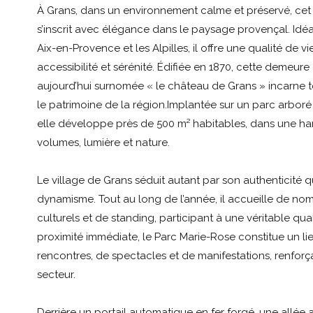
À Grans, dans un environnement calme et préservé, cet h
s’inscrit avec élégance dans le paysage provençal. Idéa
Aix-en-Provence et les Alpilles, il offre une qualité de vi
accessibilité et sérénité. Édifiée en 1870, cette demeu
aujourd’hui surnomée « le château de Grans » incarne to
le patrimoine de la région.Implantée sur un parc arboré
elle développe près de 500 m² habitables, dans une ha
volumes, lumière et nature.
Le village de Grans séduit autant par son authenticité 
dynamisme. Tout au long de l’année, il accueille de n
culturels et de standing, participant à une véritable qual
proximité immédiate, le Parc Marie-Rose constitue un li
rencontres, de spectacles et de manifestations, renforçan
secteur.
Derrière un portail automatique en fer forgé, une all