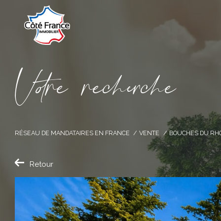
V
o
r
e
r
e
c
e
c
e
RÉSEAU DE MANDATAIRES EN FRANCE
VENTE
BOUCHES DU RH
Retour