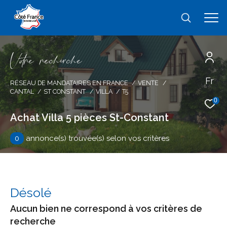
V
o
r
e
r
e
c
e
c
e
Fr
Effectuer une recherche
RÉSEAU DE MANDATAIRES EN FRANCE
VENTE
CANTAL
ST CONSTANT
VILLA
T5
et trouver le bien qui correspond à vos
0
critères
Achat Villa 5 pièces St-Constant
0
annonce(s) trouvée(s) selon vos critères
Type
d'offre
Vente
Type
de
type de bien
Désolé
bien
Aucun bien ne correspond à vos critères de
Ville
recherche