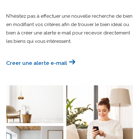
Budget
N'hésitez pas à effectuer une nouvelle recherche de bien
Budget
en modifiant vos critères afin de trouver le bien idéal ou
bien à créer une alerte e-mail pour recevoir directement
Surface
Surface
les biens qui vous intéressent.
Pièces
Pièces
Creer une alerte e-mail
Référence
AFFINER LES CRITÈRES
TERRASSE
PARKING
PISCINE
FILTRER PAR