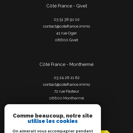
Côté France - Givet
03 51 38 91 02
contact@cotefrance.immo
41 rue Oger
08600
givet
Côté France - Monthermé
03 24 26 11 62
contact@cotefrance.immo
72 rue Pasteur
08800
monthermé
Comme beaucoup, notre site
utilise les cookies
Adhérents
On aimerait vous accompagner pendant