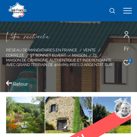
V
o
r
e
r
e
c
e
c
e
Fr
Effectuer une recherche
RÉSEAU DE MANDATAIRES EN FRANCE
VENTE
CORREZE
ST BONNET ELVERT
MAISON
T3
et trouver le bien qui correspond à vos
MAISON DE CAMPAGNE AUTHENTIQUE ET INDEPENDANTE
0
AVEC GRAND TERRAIN DE 4000M2 PRES D ARGENTAT SUR
critères
Retour
Type
d'offre
Vente
Type
de
type de bien
bien
Ville