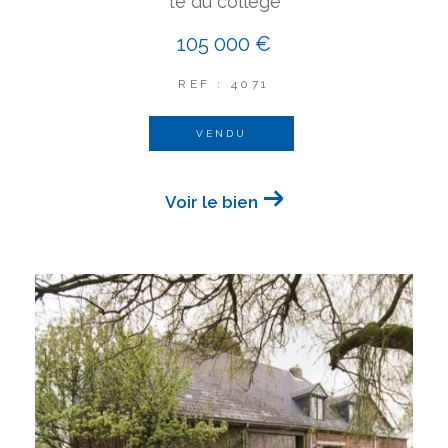
té du collège
105 000 €
REF : 4071
VENDU
Voir le bien