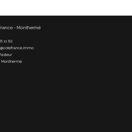
France - Monthermé
6 11 62
t@cotefrance.immo
Pasteur
0
monthermé