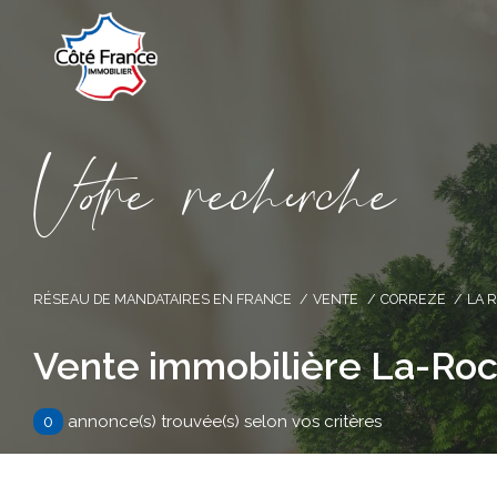
V
o
r
e
r
e
c
e
c
e
RÉSEAU DE MANDATAIRES EN FRANCE
VENTE
CORREZE
LA 
Vente immobilière La-Roc
0
annonce(s) trouvée(s) selon vos critères