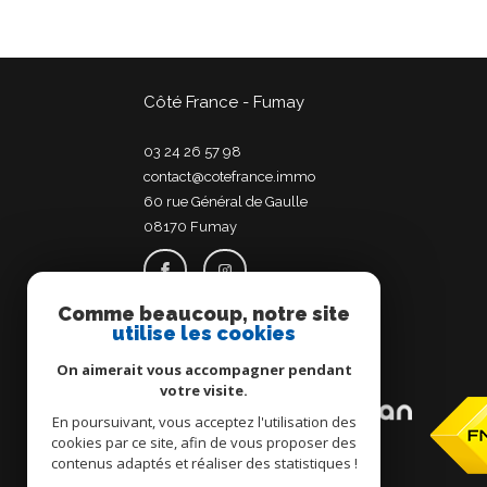
Côté France - Fumay
03 24 26 57 98
contact@cotefrance.immo
60 rue Général de Gaulle
08170
fumay
Comme beaucoup, notre site
utilise les cookies
Adhérents
On aimerait vous accompagner pendant
votre visite.
En poursuivant, vous acceptez l'utilisation des
cookies par ce site, afin de vous proposer des
contenus adaptés et réaliser des statistiques !