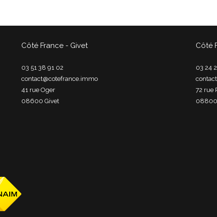
Côté France - Givet
Côté 
03 51 38 91 02
03 24 2
contact@cotefrance.immo
contac
41 rue Oger
72 rue 
08600
givet
0880