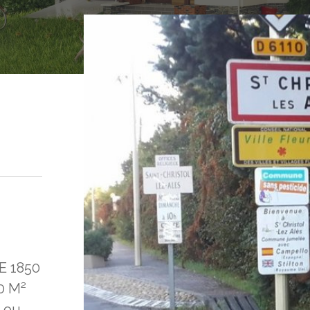
 1850
0 M²
 ou