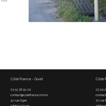
Côté France - Givet
Côté 
03 51 38 91 02
03 24 2
contact@cotefrance.immo
contac
41 rue Oger
72 rue 
08600
givet
0880