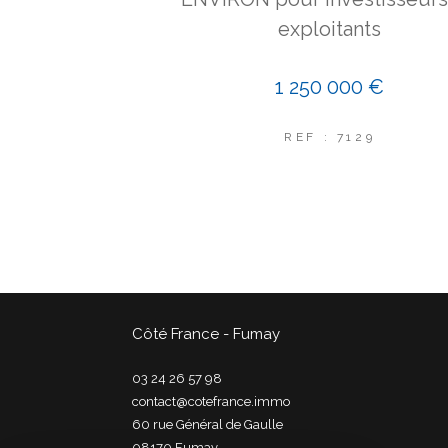
exploitants
1 250 000 €
REF : 7129
Côté France - Fumay
03 24 26 57 98
contact@cotefrance.immo
60 rue Général de Gaulle
08170
fumay