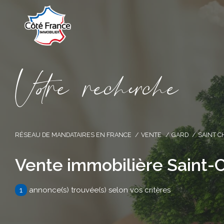
V
o
r
e
r
e
c
e
c
e
RÉSEAU DE MANDATAIRES EN FRANCE
VENTE
GARD
SAINT C
Vente immobilière Saint-C
1
annonce(s) trouvée(s) selon vos critères