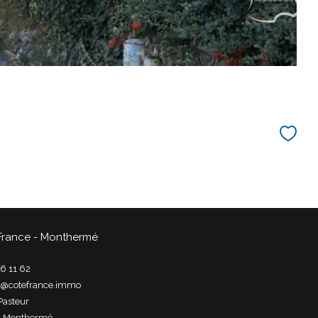
France - Monthermé
6 11 62
t@cotefrance.immo
Pasteur
0
monthermé