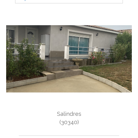
Budget
Budget
Surface
Surface
Pièces
Pièces
Référence
AFFINER LES CRITÈRES
Salindres
TERRASSE
PARKING
PISCINE
(30340)
FILTRER PAR