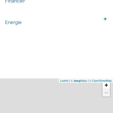
Financier
Energie
Leaflet
|
©
Maps
|
© OpenStreetMap
Jawg
+
−