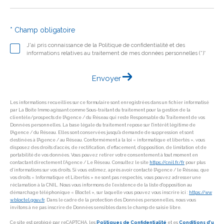
* Champ obligatoire
J'ai pris connaissance de la Politique de confidentialité et des
informations relatives au traitement de mes données personnelles (*)*
Envoyer
Les informations recueillies sur ce formulaire sont enregistrées dans un fichier informatisé
par La Boite Immo agissant comme Sous-traitant du traitement pour la gestion de la
clientèle/prospects de l'Agence / du Réseau qui reste Responsable du Traitement de vos
Données personnelles. La base légale du traitement repose sur l'intérêt légitime de
l'Agence / du Réseau. Elles sont conservées jusqu'à demande de suppression et sont
destinées à l'Agence / au Réseau. Conformément à la loi « informatique et libertés », vous
disposez des droits d’accès, de rectification, d’effacement, d’opposition, de limitation et de
portabilité de vos données. Vous pouvez retirer votre consentement à tout moment en
contactant directement l’Agence / Le Réseau. Consultez le site
https://cnil.fr/fr
pour plus
d’informations sur vos droits. Si vous estimez, après avoir contacté l'Agence / le Réseau, que
vos droits « Informatique et Libertés » ne sont pas respectés, vous pouvez adresser une
réclamation à la CNIL. Nous vous informons de l’existence de la liste d'opposition au
démarchage téléphonique « Bloctel », sur laquelle vous pouvez vous inscrire ici :
https://ww
w.bloctel.gouv.fr
. Dans le cadre de la protection des Données personnelles, nous vous
invitons à ne pas inscrire de Données sensibles dans le champ de saisie libre.
Ce site est protégé par reCAPTCHA, les
Politiques de Confidentialité
et es
Conditions d'u