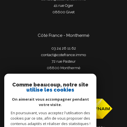
41 rue Oger
08600
givet
Côté France - Monthermé
03 24 26 11 62
contact@cotefrance.immo
72 rue Pasteur
08800
monthermé
Comme beaucoup, notre site
utilise les cookies
Adhérents
On aimerait vous accompagner pendant
votre visite.
En poursuivant, vous acceptez l'utilisation des
cookies par ce site, afin de vous proposer des
contenus adaptés et réaliser des statistiques !