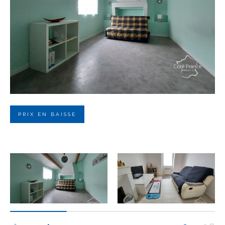
Budget
Budget
Surface
Surface
Pièces
Pièces
PRIX EN BAISSE
Référence
AFFINER LES CRITÈRES
TERRASSE
PARKING
PISCINE
FILTRER PAR