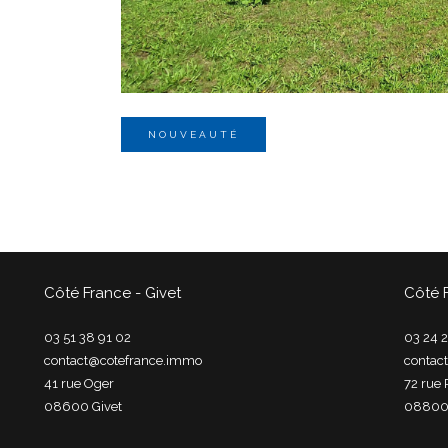
NOUVEAUTÉ
Côté France - Givet
Côté 
03 51 38 91 02
03 24 2
contact@cotefrance.immo
contac
41 rue Oger
72 rue 
08600
givet
0880