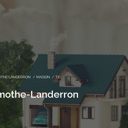
OTHE LANDERRON
MAISON
T7
amothe-Landerron