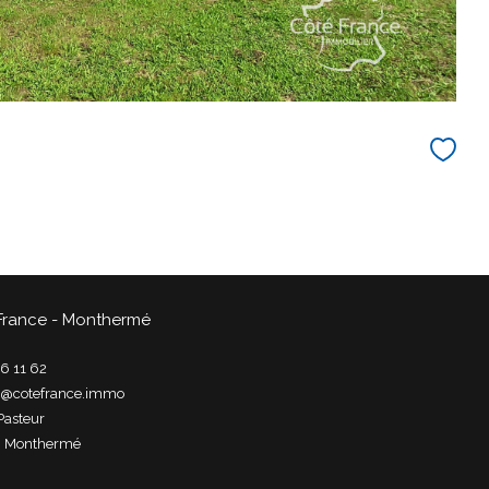
France - Monthermé
6 11 62
t@cotefrance.immo
Pasteur
0
monthermé