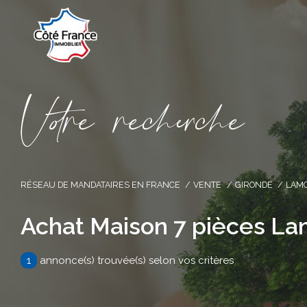
V
o
r
e
r
e
c
e
c
e
RÉSEAU DE MANDATAIRES EN FRANCE
VENTE
GIRONDE
LAM
Achat Maison 7 pièces L
1
annonce(s) trouvée(s) selon vos critères