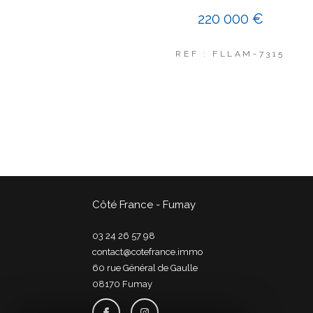
220 000 €
REF : FLLAM-7315
Côté France - Fumay
03 24 26 57 98
contact@cotefrance.immo
60 rue Général de Gaulle
08170
fumay