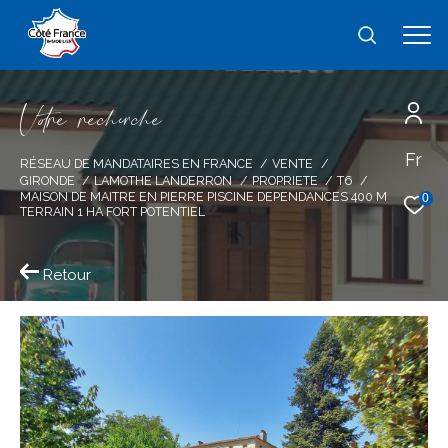
V
o
r
e
r
e
c
e
c
e
Fr
Effectuer une recherche
RÉSEAU DE MANDATAIRES EN FRANCE
VENTE
GIRONDE
LAMOTHE LANDERRON
PROPRIETE
T6
et trouver le bien qui correspond à vos
MAISON DE MAITRE EN PIERRE PISCINE DEPENDANCES 400 M
0
TERRAIN 1 HA FORT POTENTIEL
critères
Retour
Type
d'offre
Vente
Type
de
type de bien
bien
Ville