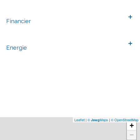
Financier
Energie
Leaflet
|
©
Maps
|
© OpenStreetMap
Jawg
+
−