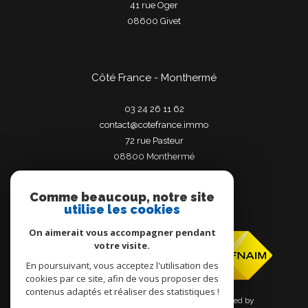
41 rue Oger
08600
givet
Côté France - Monthermé
03 24 26 11 62
contact@cotefrance.immo
72 rue Pasteur
08800
monthermé
Comme beaucoup, notre site
utilise les cookies
Adhérents
On aimerait vous accompagner pendant
votre visite.
En poursuivant, vous acceptez l'utilisation des
cookies par ce site, afin de vous proposer des
contenus adaptés et réaliser des statistiques !
© 2026 | Tous droits réservés | Traduction powered by