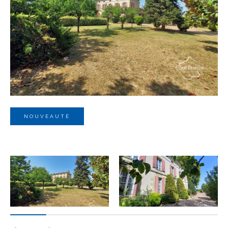
Budget
Budget
Surface
Surface
Pièces
Pièces
NOUVEAUTÉ
Référence
AFFINER LES CRITÈRES
TERRASSE
PARKING
PISCINE
FILTRER PAR