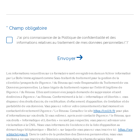
* Champ obligatoire
J'ai pris connaissance de la Politique de confidentialité et des
informations relatives au traitement de mes données personnelles (*)*
Envoyer
Les informations recueillies sur ce formulaire sont enregistrées dans un fichier informatisé
par La Boite Immo agissant comme Sous-traitant du traitement pour la gestion de la
clientèle/prospects de l'Agence / du Réseau qui reste Responsable du Traitement de vos
Données personnelles. La base légale du traitement repose sur l'intérêt légitime de
l'Agence / du Réseau. Elles sont conservées jusqu'à demande de suppression et sont
destinées à l'Agence / au Réseau. Conformément à la loi « informatique et libertés », vous
disposez des droits d’accès, de rectification, d’effacement, d’opposition, de limitation et de
portabilité de vos données. Vous pouvez retirer votre consentement à tout moment en
contactant directement l’Agence / Le Réseau. Consultez le site
https://cnil.fr/fr
pour plus
d’informations sur vos droits. Si vous estimez, après avoir contacté l'Agence / le Réseau, que
vos droits « Informatique et Libertés » ne sont pas respectés, vous pouvez adresser une
réclamation à la CNIL. Nous vous informons de l’existence de la liste d'opposition au
démarchage téléphonique « Bloctel », sur laquelle vous pouvez vous inscrire ici :
https://ww
w.bloctel.gouv.fr
. Dans le cadre de la protection des Données personnelles, nous vous
invitons à ne pas inscrire de Données sensibles dans le champ de saisie libre.