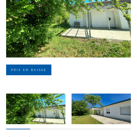
Budget
Budget
Surface
Surface
Pièces
Pièces
PRIX EN BAISSE
Référence
AFFINER LES CRITÈRES
TERRASSE
PARKING
PISCINE
FILTRER PAR