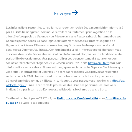
Envoyer
Les informations recueillies sur ce formulaire sont enregistrées dans un fichier informatisé
par La Boite Immo agissant comme Sous-traitant du traitement pour la gestion de la
clientèle/prospects de l'Agence / du Réseau qui reste Responsable du Traitement de vos
Données personnelles. La base légale du traitement repose sur l'intérêt légitime de
l'Agence / du Réseau. Elles sont conservées jusqu'à demande de suppression et sont
destinées à l'Agence / au Réseau. Conformément à la loi « informatique et libertés », vous
disposez des droits d’accès, de rectification, d’effacement, d’opposition, de limitation et de
portabilité de vos données. Vous pouvez retirer votre consentement à tout moment en
contactant directement l’Agence / Le Réseau. Consultez le site
https://cnil.fr/fr
pour plus
d’informations sur vos droits. Si vous estimez, après avoir contacté l'Agence / le Réseau, que
vos droits « Informatique et Libertés » ne sont pas respectés, vous pouvez adresser une
réclamation à la CNIL. Nous vous informons de l’existence de la liste d'opposition au
démarchage téléphonique « Bloctel », sur laquelle vous pouvez vous inscrire ici :
https://ww
w.bloctel.gouv.fr
. Dans le cadre de la protection des Données personnelles, nous vous
invitons à ne pas inscrire de Données sensibles dans le champ de saisie libre.
Ce site est protégé par reCAPTCHA, les
Politiques de Confidentialité
et es
Conditions d'u
tilisation
de Google s'appliquent.