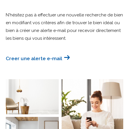
Budget
N'hésitez pas à effectuer une nouvelle recherche de bien
Budget
en modifiant vos critères afin de trouver le bien idéal ou
bien à créer une alerte e-mail pour recevoir directement
Surface
Surface
les biens qui vous intéressent.
Pièces
Pièces
Creer une alerte e-mail
Référence
AFFINER LES CRITÈRES
TERRASSE
PARKING
PISCINE
FILTRER PAR