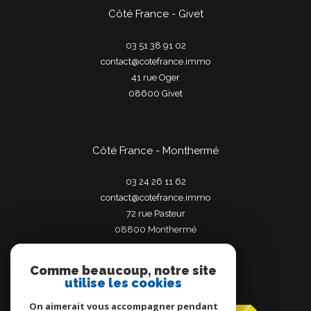
Côté France - Givet
03 51 38 91 02
contact@cotefrance.immo
41 rue Oger
08600
givet
Côté France - Monthermé
03 24 26 11 62
contact@cotefrance.immo
72 rue Pasteur
08800
monthermé
Comme beaucoup, notre site
utilise les cookies
Adhérents
On aimerait vous accompagner pendant