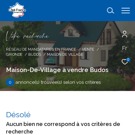
V
o
r
e
r
e
c
e
c
e
Fr
Effectuer une recherche
RÉSEAU DE MANDATAIRES EN FRANCE
VENTE
GIRONDE
BUDOS
MAISON DE VILLAGE
et trouver le bien qui correspond à vos
0
critères
Maison-De-Village à vendre Budos
0
annonce(s) trouvée(s) selon vos critères
Type
d'offre
Vente
Type
de
type de bien
Désolé
bien
Aucun bien ne correspond à vos critères de
Ville
recherche