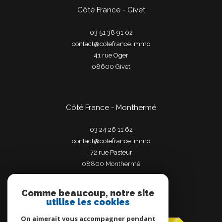
Côté France - Givet
03 51 38 91 02
contact@cotefrance.immo
41 rue Oger
08600
givet
Côté France - Monthermé
03 24 26 11 62
contact@cotefrance.immo
72 rue Pasteur
08800
monthermé
Comme beaucoup, notre site
utilise les cookies
Adhérents
On aimerait vous accompagner pendant