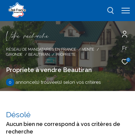
V
o
r
e
r
e
c
e
c
e
Fr
Effectuer une recherche
RÉSEAU DE MANDATAIRES EN FRANCE
VENTE
GIRONDE
BEAUTIRAN
PROPRIETE
et trouver le bien qui correspond à vos
0
critères
Propriete à vendre Beautiran
0
annonce(s) trouvée(s) selon vos critères
Type
d'offre
Vente
Type
de
type de bien
Désolé
bien
Aucun bien ne correspond à vos critères de
Ville
recherche