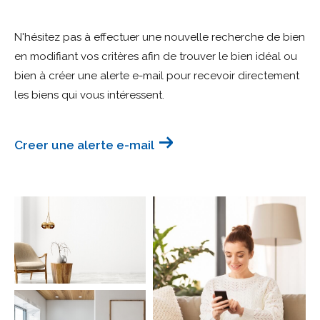
Budget
N'hésitez pas à effectuer une nouvelle recherche de bien
Budget
en modifiant vos critères afin de trouver le bien idéal ou
bien à créer une alerte e-mail pour recevoir directement
Surface
Surface
les biens qui vous intéressent.
Pièces
Pièces
Creer une alerte e-mail
Référence
AFFINER LES CRITÈRES
TERRASSE
PARKING
PISCINE
FILTRER PAR