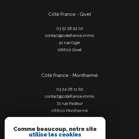
Côté France - Givet
03 51 38 91 02
contact@cotefrance.immo
41 rue Oger
08600
givet
Côté France - Monthermé
03 24 26 11 62
contact@cotefrance.immo
72 rue Pasteur
08800
monthermé
Comme beaucoup, notre site
utilise les cookies
Adhérents