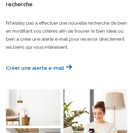
recherche
Budget
Budget
N'hésitez pas à effectuer une nouvelle recherche de bien
en modifiant vos critères afin de trouver le bien idéal ou
Surface
Surface
bien à créer une alerte e-mail pour recevoir directement
les biens qui vous intéressent.
Pièces
Pièces
Creer une alerte e-mail
Référence
AFFINER LES CRITÈRES
TERRASSE
PARKING
PISCINE
FILTRER PAR