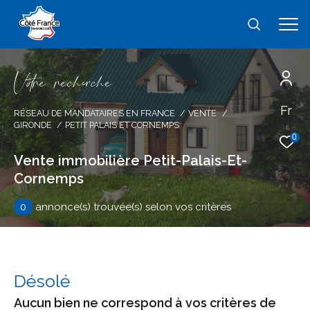
V
o
r
e
r
e
c
e
c
e
Fr
Effectuer une recherche
RÉSEAU DE MANDATAIRES EN FRANCE
VENTE
GIRONDE
PETIT PALAIS ET CORNEMPS
et trouver le bien qui correspond à vos
0
critères
Vente immobilière Petit-Palais-Et-
Cornemps
Type
d'offre
Vente
0
annonce(s) trouvée(s) selon vos critères
Type
de
type de bien
bien
Désolé
Ville
Aucun bien ne correspond à vos critères de