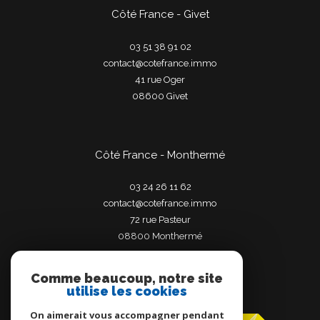
Côté France - Givet
03 51 38 91 02
contact@cotefrance.immo
41 rue Oger
08600
givet
Côté France - Monthermé
03 24 26 11 62
contact@cotefrance.immo
72 rue Pasteur
08800
monthermé
Comme beaucoup, notre site
utilise les cookies
Adhérents
On aimerait vous accompagner pendant