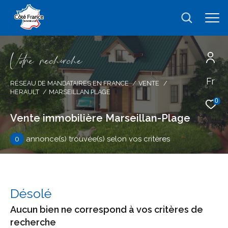
V
o
r
e
r
e
c
e
c
e
Fr
Effectuer une recherche
RÉSEAU DE MANDATAIRES EN FRANCE
VENTE
HERAULT
MARSEILLAN PLAGE
et trouver le bien qui correspond à vos
0
critères
Vente immobilière Marseillan-Plage
0
annonce(s) trouvée(s) selon vos critères
Type
d'offre
Vente
Type
de
type de bien
Désolé
bien
Aucun bien ne correspond à vos critères de
Ville
recherche