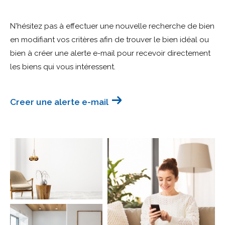
Budget
N'hésitez pas à effectuer une nouvelle recherche de bien
Budget
en modifiant vos critères afin de trouver le bien idéal ou
bien à créer une alerte e-mail pour recevoir directement
Surface
Surface
les biens qui vous intéressent.
Pièces
Pièces
Creer une alerte e-mail
Référence
AFFINER LES CRITÈRES
TERRASSE
PARKING
PISCINE
FILTRER PAR