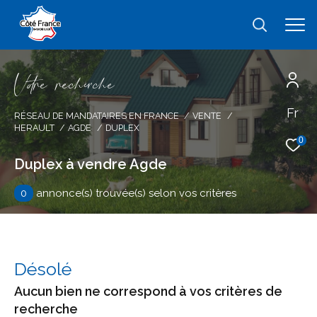
V
o
r
e
r
e
c
e
c
e
Fr
Effectuer une recherche
RÉSEAU DE MANDATAIRES EN FRANCE
VENTE
HERAULT
AGDE
DUPLEX
et trouver le bien qui correspond à vos
0
critères
Duplex à vendre Agde
0
annonce(s) trouvée(s) selon vos critères
Type
d'offre
Vente
Type
de
type de bien
Désolé
bien
Aucun bien ne correspond à vos critères de
Ville
recherche