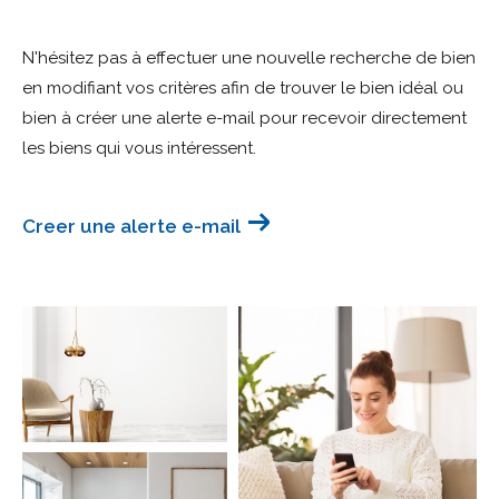
Budget
N'hésitez pas à effectuer une nouvelle recherche de bien
Budget
en modifiant vos critères afin de trouver le bien idéal ou
bien à créer une alerte e-mail pour recevoir directement
Surface
Surface
les biens qui vous intéressent.
Pièces
Pièces
Creer une alerte e-mail
Référence
AFFINER LES CRITÈRES
TERRASSE
PARKING
PISCINE
FILTRER PAR