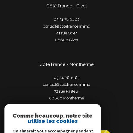
Côté France - Givet
03 51 38 91 02
contact@cotefrance.immo
41 rue Oger
08600
givet
Côté France - Monthermé
03 24 26 11 62
contact@cotefrance.immo
72 rue Pasteur
08800
monthermé
Comme beaucoup, notre site
utilise les cookies
Adhérents
On aimerait vous accompagner pendant