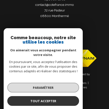
contact@cotefrance.immo
72 rue Pasteur
08800
monthermé
Comme beaucoup, notre site
utilise les cookies
Adhérents
On aimerait vous accompagner pendant
votre visite.
En poursuivant, vous acceptez l'utilisation des
cookies par ce site, afin de vous proposer des
contenus adaptés et réaliser des statistiques !
© 2026 | Tous droits réservés | Traduction powered by
Google |
Nos honoraires
Plan du site
Mentions légales
PARAMÉTRER
Admin
Nos liens
Politique RGPD
Cookies
TOUT ACCEPTER