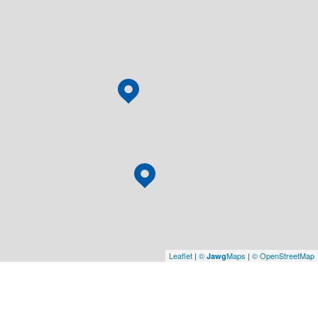
Leaflet
|
©
Maps
|
© OpenStreetMap
Jawg