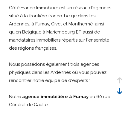
Référence
critères
Côté France Immobilier est un réseau d'agences
situé à la frontière franco-belge dans les
Rechercher
Ardennes, à Fumay, Givet et Monthermé, ainsi
qu'en Belgique à Mariembourg ET aussi de
mandataires immobiliers répartis sur l'ensemble
des régions françaises.
Nous possédons également trois agences
physiques dans les Ardennes où vous pouvez
rencontrer notre équipe de d'experts :
Notre
agence immobilière à Fumay
au 60 rue
Général de Gaulle ;
Notre
agence immobilière à Givet
au 41 rue
Oger ;
Notre
agence immobilière à Monthermé
au 72