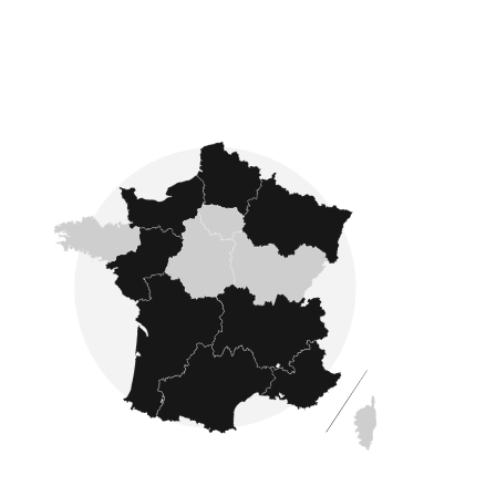
Fondé en 2007, Côté France se développe sur
l'ensemble du pays : nous proposons des
annonces immobilières dans les quatre coins
de la France comme en Ardennes, Gironde,
Manche, Aisne et en Dordogne
.
L'estimation immobilière
Avec Côté France Immobilier, faîtes confiance à
des experts en estimation immobilière. Après une
estimation immobilière réalisée par un de nos
experts, vous êtes sûr d'obtenir une
évaluation précise et fiable
de la valeur de
votre bien avant de le mettre en vente.