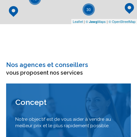
30
Leaflet
|
©
Maps
|
© OpenStreetMap
Jawg
Nos agences et conseillers
vous proposent nos services
Concept
Notre objectif est de vous aider à vendre au
meilleur prix et le plus rapidement possible.