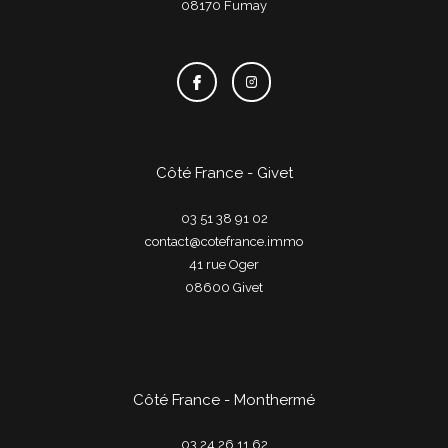
08170
fumay
Côté France - Givet
03 51 38 91 02
contact@cotefrance.immo
41 rue Oger
08600
givet
Côté France - Monthermé
03 24 26 11 62