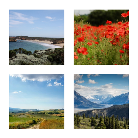
rue Pasteur.
Projet immobilier en France et en
Belgique, découvrez nos
prestations !
Acheter ou vendre un bien
Ce réseau a été créé pour
aider des
propriétaires à vendre leurs biens
immobiliers à une clientèle française
mais
aussi internationale
et inversement pour
aider
la clientèle étrangère à trouver le bien de
leurs rêves en France
.