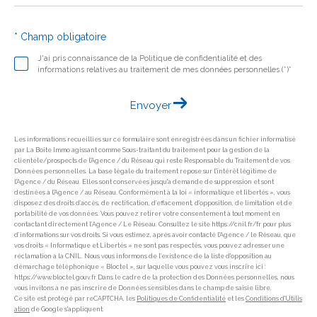
* Champ obligatoire
J'ai pris connaissance de la Politique de confidentialité et des
informations relatives au traitement de mes données personnelles (*)*
Envoyer
Les informations recueillies sur ce formulaire sont enregistrées dans un fichier informatisé
par La Boite Immo agissant comme Sous-traitant du traitement pour la gestion de la
clientèle/prospects de l'Agence / du Réseau qui reste Responsable du Traitement de vos
Données personnelles. La base légale du traitement repose sur l'intérêt légitime de
l'Agence / du Réseau. Elles sont conservées jusqu'à demande de suppression et sont
destinées à l'Agence / au Réseau. Conformément à la loi « informatique et libertés », vous
disposez des droits d’accès, de rectification, d’effacement, d’opposition, de limitation et de
portabilité de vos données. Vous pouvez retirer votre consentement à tout moment en
contactant directement l’Agence / Le Réseau. Consultez le site https://cnil.fr/fr pour plus
d’informations sur vos droits. Si vous estimez, après avoir contacté l'Agence / le Réseau, que
vos droits « Informatique et Libertés » ne sont pas respectés, vous pouvez adresser une
réclamation à la CNIL. Nous vous informons de l’existence de la liste d'opposition au
démarchage téléphonique « Bloctel », sur laquelle vous pouvez vous inscrire ici :
https://www.bloctel.gouv.fr Dans le cadre de la protection des Données personnelles, nous
vous invitons à ne pas inscrire de Données sensibles dans le champ de saisie libre.
Ce site est protégé par reCAPTCHA, les
Politiques de Confidentialité
et les
Conditions d'Utilis
ation
de Google s'appliquent.