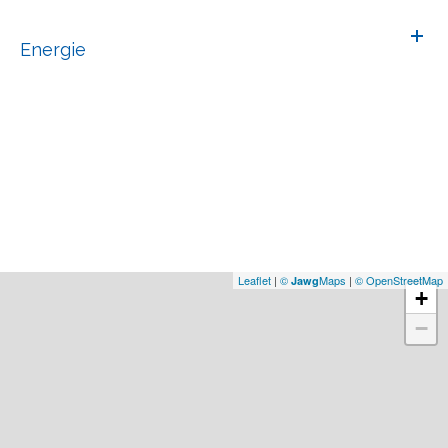
Energie
Leaflet
|
©
Maps
|
© OpenStreetMap
Jawg
+
−