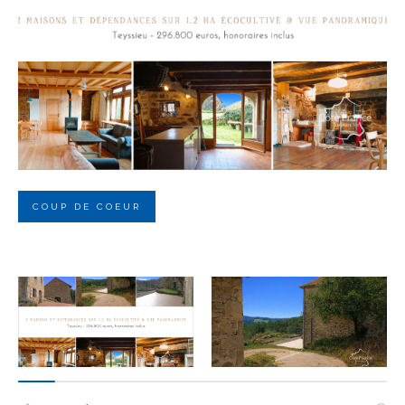
Budget
Budget
Surface
Surface
Pièces
Pièces
COUP DE COEUR
Référence
AFFINER LES CRITÈRES
TERRASSE
PARKING
PISCINE
FILTRER PAR