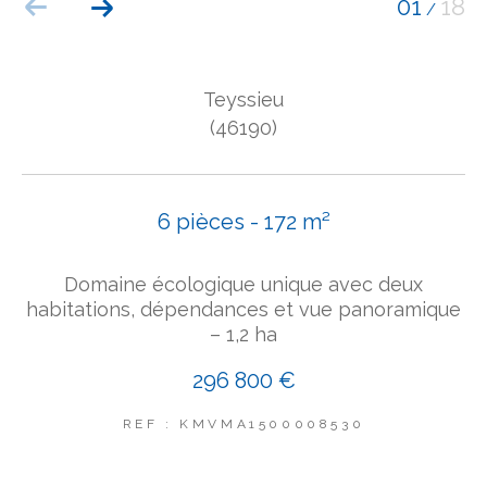
01
18
/
COUPS DE COEUR
EXCLUSIVITÉS
NOUVEAUTÉS
Teyssieu
(46190)
Rechercher
6 pièces - 172 m²
Domaine écologique unique avec deux
habitations, dépendances et vue panoramique
– 1,2 ha
296 800 €
REF : KMVMA1500008530