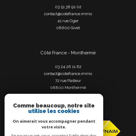
03 51 38 91 02
contact@cotefrance.immo
41 rue Oger
08600
givet
Côté France - Monthermé
03 24 26 11 62
contact@cotefrance.immo
72 rue Pasteur
08800
monthermé
Comme beaucoup, notre site
utilise les cookies
Adhérents
On aimerait vous accompagner pendant
votre visite.
En poursuivant, vous acceptez l'utilisation des