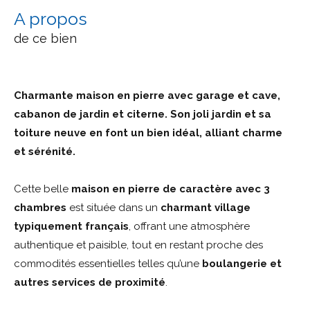
a propos
de ce bien
Charmante maison en pierre avec garage et cave,
cabanon de jardin et citerne. Son joli jardin et sa
toiture neuve en font un bien id
é
al, alliant charme
et s
é
r
é
nit
é
.
Cette belle
maison en pierre de caract
è
re avec 3
chambres
est située dans un
charmant village
typiquement fran
ç
ais
, offrant une atmosphère
authentique et paisible, tout en restant proche des
commodités essentielles telles qu’une
boulangerie et
autres services de proximit
é
.