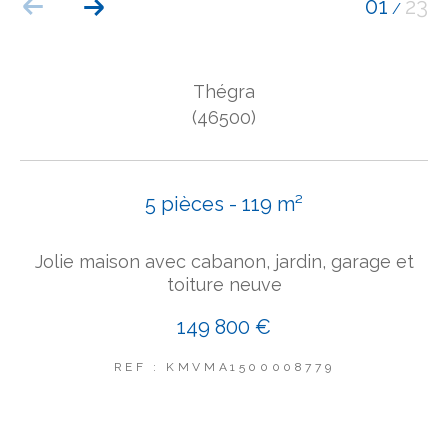
01
23
/
COUPS DE COEUR
EXCLUSIVITÉS
NOUVEAUTÉS
Thégra
(46500)
Rechercher
5 pièces - 119 m²
Jolie maison avec cabanon, jardin, garage et
toiture neuve
149 800 €
REF : KMVMA1500008779