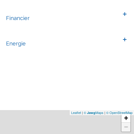
Financier
Energie
Leaflet
|
©
Maps
|
© OpenStreetMap
Jawg
+
−