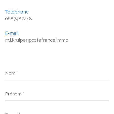
Téléphone
0687487248
E-mail
m.l.kruiper@cotefrance.immo
Nom
*
Prénom
*
E-