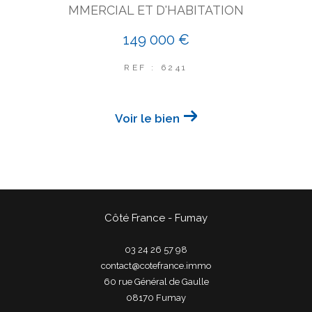
MMERCIAL ET D'HABITATION
149 000 €
REF : 6241
Voir le bien
Côté France - Fumay
03 24 26 57 98
contact@cotefrance.immo
60 rue Général de Gaulle
08170
fumay