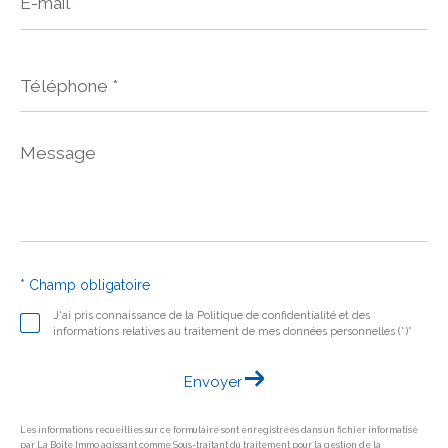
mail
*
Téléphone
*
Message
*
* Champ obligatoire
J'ai pris connaissance de la Politique de confidentialité et des
informations relatives au traitement de mes données personnelles (*)*
Envoyer
Les informations recueillies sur ce formulaire sont enregistrées dans un fichier informatisé
par La Boite Immo agissant comme Sous-traitant du traitement pour la gestion de la