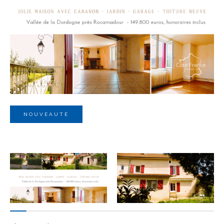
Budget
Budget
Surface
Surface
Pièces
Pièces
NOUVEAUTÉ
Référence
AFFINER LES CRITÈRES
TERRASSE
PARKING
PISCINE
FILTRER PAR