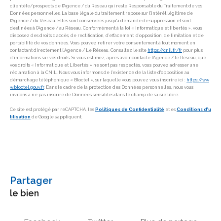
clientèle/prospects de l'Agence / du Réseau qui reste Responsable du Traitement de vos
Données personnelles. La base légale du traitement repose sur l'intérêt légitime de
l'Agence / du Réseau. Elles sont conservées jusqu'à demande de suppression et sont
destinées à l'Agence / au Réseau. Conformément à la loi « informatique et libertés », vous
disposez des droits d’accès, de rectification, d’effacement, d’opposition, de limitation et de
portabilité de vos données. Vous pouvez retirer votre consentement à tout moment en
contactant directement l’Agence / Le Réseau. Consultez le site
https://cnil.fr/fr
pour plus
d’informations sur vos droits. Si vous estimez, après avoir contacté l'Agence / le Réseau, que
vos droits « Informatique et Libertés » ne sont pas respectés, vous pouvez adresser une
réclamation à la CNIL. Nous vous informons de l’existence de la liste d'opposition au
démarchage téléphonique « Bloctel », sur laquelle vous pouvez vous inscrire ici :
https://ww
w.bloctel.gouv.fr
. Dans le cadre de la protection des Données personnelles, nous vous
invitons à ne pas inscrire de Données sensibles dans le champ de saisie libre.
Ce site est protégé par reCAPTCHA, les
Politiques de Confidentialité
et es
Conditions d'u
tilisation
de Google s'appliquent.
partager
le bien