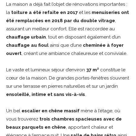
La maison a déjà fait l’objet de rénovations importantes :
la
toiture a
é
t
é
refaite en 2017
et les
menuiseries ont
é
t
é
remplac
é
es en 2018 par du double vitrage
,
assurant un meilleur confort. Elle est raccordée au
chauffage urbain
, tout en disposant également d’un
chauffage au fioul
ainsi que d’une
chemin
é
e
à
foyer
ouvert
, créant une ambiance chaleureuse et conviviale.
Le vaste et lumineux séjour d’environ
37 m
²
constitue le
cœur de la maison. De grandes portes-fenêtres s’ouvrent
sur une terrasse en pierres naturelles et sur un jardin
ensoleill
é
, intime et sans vis-
à
-vis
.
Un bel
escalier en ch
ê
ne massif
mène à l’étage, où
vous trouverez
trois chambres spacieuses avec de
beaux parquets en ch
ê
ne
, apportant chaleur et
élégance à l’espace nuit. Une
salle de bains r
é
tro
ainsi