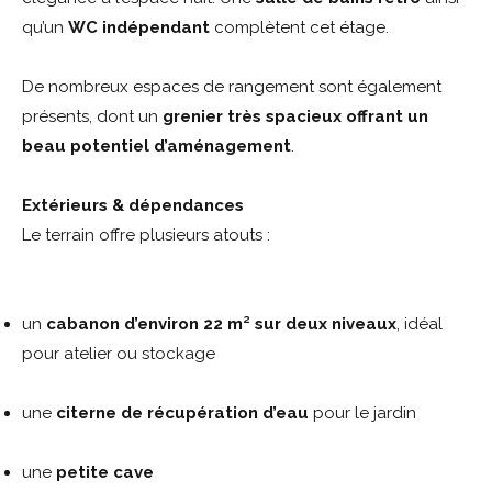
qu’un
WC ind
é
pendant
complètent cet étage.
De nombreux espaces de rangement sont également
présents, dont un
grenier tr
è
s spacieux offrant un
beau potentiel d
’
am
é
nagement
.
Ext
é
rieurs & d
é
pendances
Le terrain offre plusieurs atouts :
un
cabanon d
’
environ 22 m
²
sur deux niveaux
, idéal
pour atelier ou stockage
une
citerne de r
é
cup
é
ration d
’
eau
pour le jardin
une
petite cave