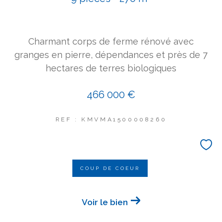
COUPS DE COEUR
EXCLUSIVITÉS
NOUVEAUTÉS
Charmant corps de ferme rénové avec
granges en pierre, dépendances et près de 7
hectares de terres biologiques
Rechercher
466 000 €
REF : KMVMA1500008260
COUP DE COEUR
Voir le bien