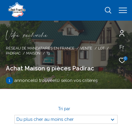
V
o
r
e
r
e
c
e
c
e
Fr
Effectuer une recherche
RÉSEAU DE MANDATAIRES EN FRANCE
VENTE
LOT
PADIRAC
MAISON
T9
et trouver le bien qui correspond à vos
0
critères
Achat Maison 9 pièces Padirac
1
annonce(s) trouvée(s) selon vos critères
Type
d'offre
Vente
Type
de
type de bien
Tri par
bien
Du plus cher au moins cher
Ville