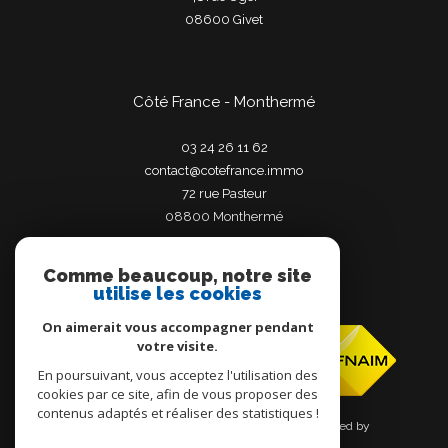
08600
givet
Côté France - Monthermé
03 24 26 11 62
contact@cotefrance.immo
72 rue Pasteur
08800
monthermé
Comme beaucoup, notre site
utilise les cookies
Adhérents
On aimerait vous accompagner pendant
votre visite.
En poursuivant, vous acceptez l'utilisation des
cookies par ce site, afin de vous proposer des
contenus adaptés et réaliser des statistiques !
© 2026 | Tous droits réservés | Traduction powered by
Google |