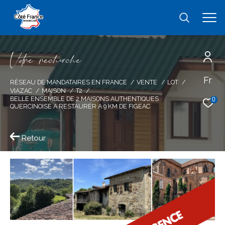
V
o
r
e
r
e
c
e
c
e
Fr
Effectuer une recherche
RÉSEAU DE MANDATAIRES EN FRANCE
VENTE
LOT
VIAZAC
MAISON
T2
et trouver le bien qui correspond à vos
BELLE ENSEMBLE DE 2 MAISONS AUTHENTIQUES
0
QUERCINOISE A RESTAURER A 9 KM DE FIGEAC
critères
Retour
Type
d'offre
Vente
Type
de
type de bien
bien
Ville