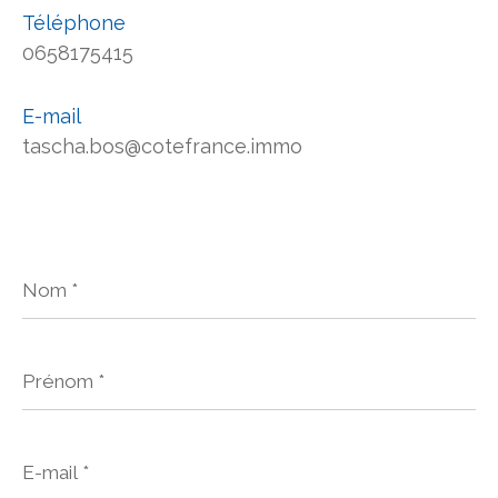
Téléphone
0658175415
E-mail
tascha.bos@cotefrance.immo
Nom
*
Prénom
*
E-
mail
*