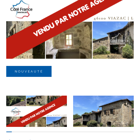
Budget
Budget
Surface
Surface
Pièces
Pièces
NOUVEAUTÉ
Référence
AFFINER LES CRITÈRES
TERRASSE
PARKING
PISCINE
FILTRER PAR