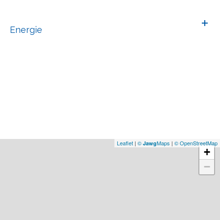
Energie
Leaflet
|
©
Maps
|
© OpenStreetMap
Jawg
+
−