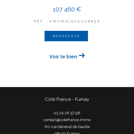
107 460 €
REF : KMVMA1500008896
NOUVEAUTÉ
Voir le bien
Côté France - Fumay
03 24 26 57 98
contact@cotefrance.immo
60 rue Général de Gaulle
08170
fumay