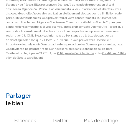
Données personnelles. La base légale du traitement repose sur l'intérêt légitime de
l'Agence / du Réseau. Elles sont conservées jusqu'à demande de suppression et sont
destinées à l'Agence / au Réseau. Conformément à la loi « informatique et libertés », vous
disposez des droits d’accès, de rectification, d’effacement, d’opposition, de limitation et de
portabilité de vos données. Vous pouvez retirer votre consentement à tout moment en
contactant directement l’Agence / Le Réseau. Consultez le site https://cnil.fr/fr pour plus
d’informations sur vos droits. Si vous estimez, après avoir contacté l'Agence / le Réseau, que
vos droits « Informatique et Libertés » ne sont pas respectés, vous pouvez adresser une
réclamation à la CNIL. Nous vous informons de l’existence de la liste d'opposition au
démarchage téléphonique « Bloctel », sur laquelle vous pouvez vous inscrire ici :
https://www.bloctel.gouv.fr Dans le cadre de la protection des Données personnelles, nous
vous invitons à ne pas inscrire de Données sensibles dans le champ de saisie libre.
Ce site est protégé par reCAPTCHA, les
Politiques de Confidentialité
et les
Conditions d'Utilis
ation
de Google s'appliquent.
partager
le bien
Facebook
Twitter
Plus de partage