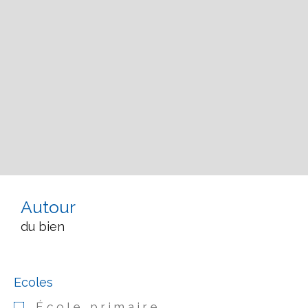
Autour
du bien
Ecoles
École primaire