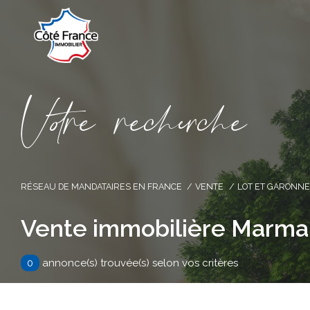
V
o
r
e
r
e
c
e
c
e
RÉSEAU DE MANDATAIRES EN FRANCE
VENTE
LOT ET GARONNE
Vente immobilière Marm
0
annonce(s) trouvée(s) selon vos critères