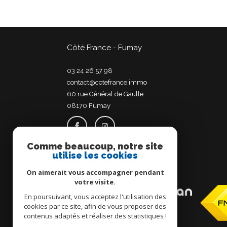
Côté France - Fumay
03 24 26 57 98
contact@cotefrance.immo
60 rue Général de Gaulle
08170
fumay
Comme beaucoup, notre site
utilise les cookies
Adhérents
On aimerait vous accompagner pendant
votre visite.
En poursuivant, vous acceptez l'utilisation des
cookies par ce site, afin de vous proposer des
contenus adaptés et réaliser des statistiques !