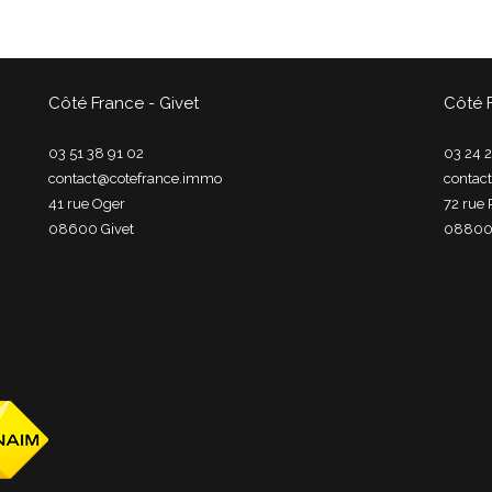
Côté France - Givet
Côté 
03 51 38 91 02
03 24 2
contact@cotefrance.immo
contac
41 rue Oger
72 rue 
08600
givet
0880