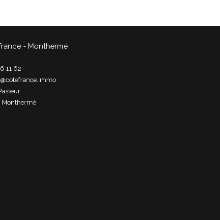
France - Monthermé
6 11 62
t@cotefrance.immo
Pasteur
0
monthermé