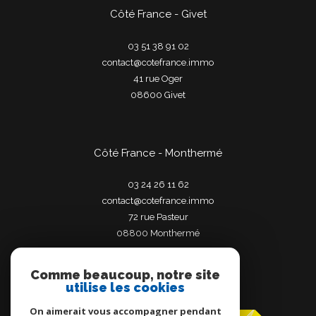
Côté France - Givet
03 51 38 91 02
contact@cotefrance.immo
41 rue Oger
08600
givet
Côté France - Monthermé
03 24 26 11 62
contact@cotefrance.immo
72 rue Pasteur
08800
monthermé
Comme beaucoup, notre site
utilise les cookies
Adhérents
On aimerait vous accompagner pendant