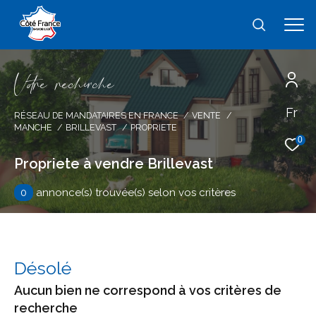
V
o
r
e
r
e
c
e
c
e
Fr
Effectuer une recherche
RÉSEAU DE MANDATAIRES EN FRANCE
VENTE
MANCHE
BRILLEVAST
PROPRIETE
et trouver le bien qui correspond à vos
0
critères
Propriete à vendre Brillevast
0
annonce(s) trouvée(s) selon vos critères
Type
d'offre
Vente
Type
de
type de bien
Désolé
bien
Aucun bien ne correspond à vos critères de
Ville
recherche