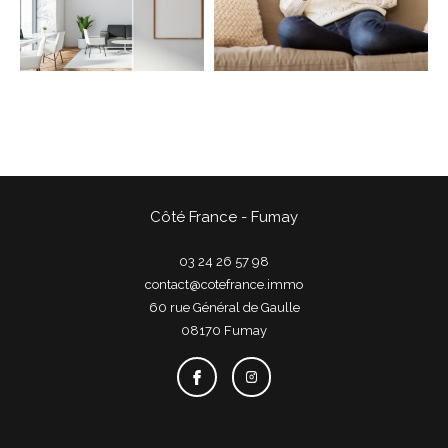
COUPS DE COEUR
EXCLUSIVITÉS
NOUVEAUTÉS
Rechercher
Côté France - Fumay
03 24 26 57 98
contact@cotefrance.immo
60 rue Général de Gaulle
08170
fumay