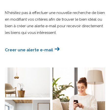
Budget
N'hésitez pas à effectuer une nouvelle recherche de bien
Budget
en modifiant vos critères afin de trouver le bien idéal ou
bien à créer une alerte e-mail pour recevoir directement
Surface
Surface
les biens qui vous intéressent.
Pièces
Pièces
Creer une alerte e-mail
Référence
AFFINER LES CRITÈRES
TERRASSE
PARKING
PISCINE
FILTRER PAR