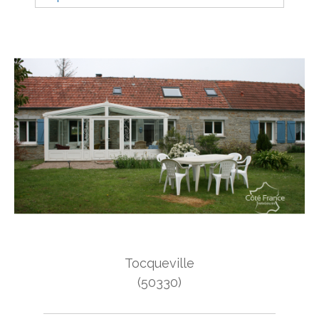
Budget
Budget
Surface
Surface
Pièces
Pièces
Référence
AFFINER LES CRITÈRES
Tocqueville
TERRASSE
PARKING
PISCINE
(50330)
FILTRER PAR