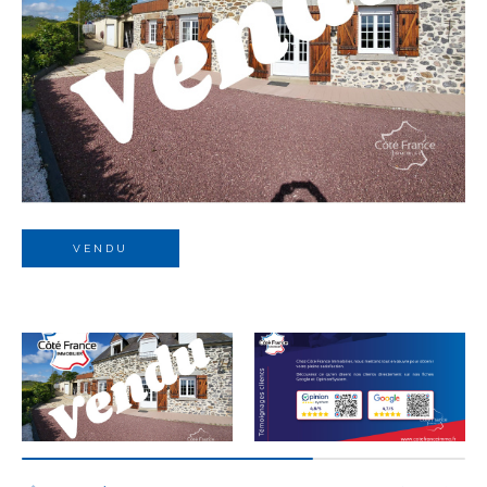
Budget
Budget
Surface
Surface
Pièces
Pièces
VENDU
Référence
AFFINER LES CRITÈRES
TERRASSE
PARKING
PISCINE
FILTRER PAR