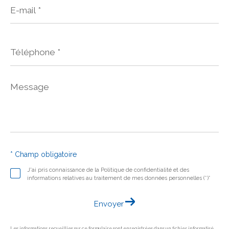
E-
mail
*
Téléphone
*
Message
*
* Champ obligatoire
J'ai pris connaissance de la Politique de confidentialité et des
informations relatives au traitement de mes données personnelles (*)*
Envoyer
Les informations recueillies sur ce formulaire sont enregistrées dans un fichier informatisé