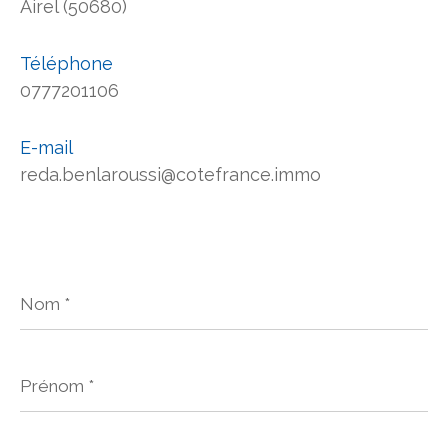
Airel (50680)
Téléphone
0777201106
E-mail
reda.benlaroussi@cotefrance.immo
Nom
*
Prénom
*