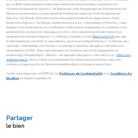
par La Boite Immo agissant comme Sous-traitant du traitement pour la gestion de la
clientèle/prospects de l'Agence / du Réseau qui reste Responsable du Traitement de vos
Données personnelles. La base légale du traitement repose sur l'intérêt légitime de
l'Agence / du Réseau. Elles sont conservées jusqu'à demande de suppression et sont
destinées à l'Agence / au Réseau. Conformément à la loi « informatique et libertés », vous
disposez des droits d’accès, de rectification, d’effacement, d’opposition, de limitation et de
portabilité de vos données. Vous pouvez retirer votre consentement à tout moment en
contactant directement l’Agence / Le Réseau. Consultez le site
https://cnil.fr/fr
pour plus
d’informations sur vos droits. Si vous estimez, après avoir contacté l'Agence / le Réseau, que
vos droits « Informatique et Libertés » ne sont pas respectés, vous pouvez adresser une
réclamation à la CNIL. Nous vous informons de l’existence de la liste d'opposition au
démarchage téléphonique « Bloctel », sur laquelle vous pouvez vous inscrire ici :
https://ww
w.bloctel.gouv.fr
. Dans le cadre de la protection des Données personnelles, nous vous
invitons à ne pas inscrire de Données sensibles dans le champ de saisie libre.
Ce site est protégé par reCAPTCHA, les
Politiques de Confidentialité
et es
Conditions d'u
tilisation
de Google s'appliquent.
partager
le bien