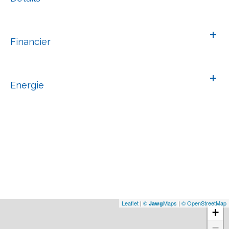
Financier
Energie
Leaflet
|
©
Maps
|
© OpenStreetMap
Jawg
+
−