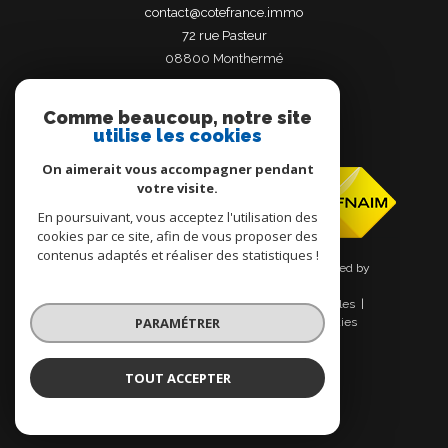
contact@cotefrance.immo
72 rue Pasteur
08800
monthermé
Comme beaucoup, notre site
utilise les cookies
Adhérents
On aimerait vous accompagner pendant
votre visite.
En poursuivant, vous acceptez l'utilisation des
cookies par ce site, afin de vous proposer des
contenus adaptés et réaliser des statistiques !
© 2026 | Tous droits réservés | Traduction powered by
Google |
Nos honoraires
Plan du site
Mentions légales
PARAMÉTRER
Admin
Nos liens
Politique RGPD
Cookies
TOUT ACCEPTER