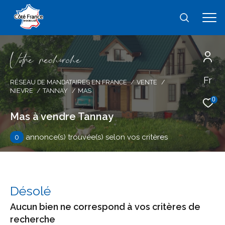
V
o
r
e
r
e
c
e
c
e
Fr
Effectuer une recherche
RÉSEAU DE MANDATAIRES EN FRANCE
VENTE
NIEVRE
TANNAY
MAS
et trouver le bien qui correspond à vos
0
critères
Mas à vendre Tannay
0
annonce(s) trouvée(s) selon vos critères
Type
d'offre
Vente
Type
de
type de bien
Désolé
bien
Aucun bien ne correspond à vos critères de
Ville
recherche