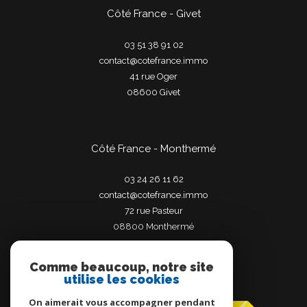
Côté France - Givet
03 51 38 91 02
contact@cotefrance.immo
41 rue Oger
08600
givet
Côté France - Monthermé
03 24 26 11 62
contact@cotefrance.immo
72 rue Pasteur
08800
monthermé
Comme beaucoup, notre site
utilise les cookies
Adhérents
On aimerait vous accompagner pendant