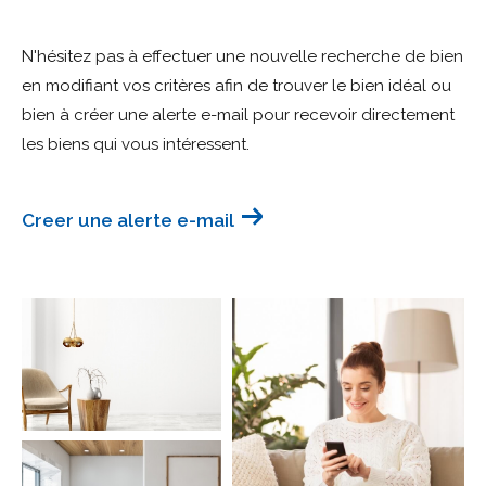
Budget
N'hésitez pas à effectuer une nouvelle recherche de bien
Budget
en modifiant vos critères afin de trouver le bien idéal ou
bien à créer une alerte e-mail pour recevoir directement
Surface
Surface
les biens qui vous intéressent.
Pièces
Pièces
Creer une alerte e-mail
Référence
AFFINER LES CRITÈRES
TERRASSE
PARKING
PISCINE
FILTRER PAR