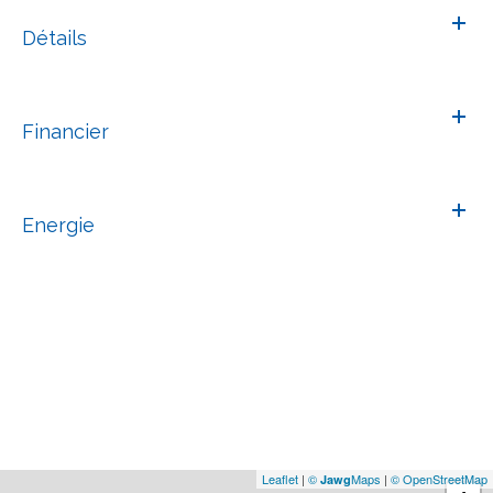
Détails
Financier
Energie
Leaflet
|
©
Maps
|
© OpenStreetMap
Jawg