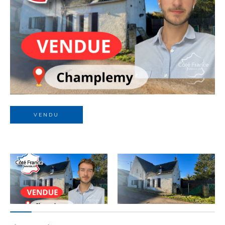
Budget
Budget
Surface
Surface
Pièces
Pièces
VENDU
Référence
AFFINER LES CRITÈRES
TERRASSE
PARKING
PISCINE
FILTRER PAR