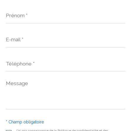
Prénom
*
E-
mail
*
Téléphone
*
Message
*
* Champ obligatoire
J'ai pris connaissance de la Politique de confidentialité et des