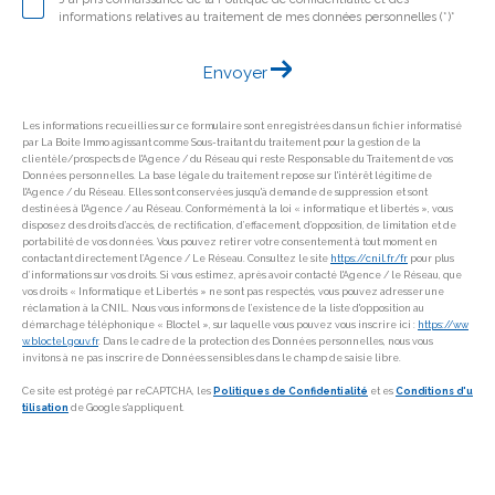
informations relatives au traitement de mes données personnelles (*)*
Envoyer
Les informations recueillies sur ce formulaire sont enregistrées dans un fichier informatisé
par La Boite Immo agissant comme Sous-traitant du traitement pour la gestion de la
clientèle/prospects de l'Agence / du Réseau qui reste Responsable du Traitement de vos
Données personnelles. La base légale du traitement repose sur l'intérêt légitime de
l'Agence / du Réseau. Elles sont conservées jusqu'à demande de suppression et sont
destinées à l'Agence / au Réseau. Conformément à la loi « informatique et libertés », vous
disposez des droits d’accès, de rectification, d’effacement, d’opposition, de limitation et de
portabilité de vos données. Vous pouvez retirer votre consentement à tout moment en
contactant directement l’Agence / Le Réseau. Consultez le site
https://cnil.fr/fr
pour plus
d’informations sur vos droits. Si vous estimez, après avoir contacté l'Agence / le Réseau, que
vos droits « Informatique et Libertés » ne sont pas respectés, vous pouvez adresser une
réclamation à la CNIL. Nous vous informons de l’existence de la liste d'opposition au
démarchage téléphonique « Bloctel », sur laquelle vous pouvez vous inscrire ici :
https://ww
w.bloctel.gouv.fr
. Dans le cadre de la protection des Données personnelles, nous vous
invitons à ne pas inscrire de Données sensibles dans le champ de saisie libre.
Ce site est protégé par reCAPTCHA, les
Politiques de Confidentialité
et es
Conditions d'u
tilisation
de Google s'appliquent.