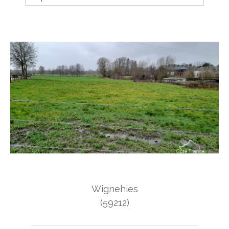
Budget
Budget
Surface
Surface
Pièces
Pièces
Référence
AFFINER LES CRITÈRES
Wignehies
TERRASSE
PARKING
PISCINE
(59212)
FILTRER PAR