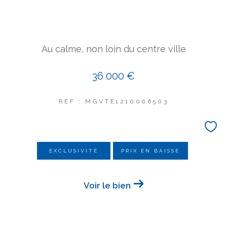
COUPS DE COEUR
EXCLUSIVITÉS
NOUVEAUTÉS
Au calme, non loin du centre ville
Rechercher
36 000 €
REF : MGVTE1210006503
EXCLUSIVITÉ
PRIX EN BAISSE
Voir le bien