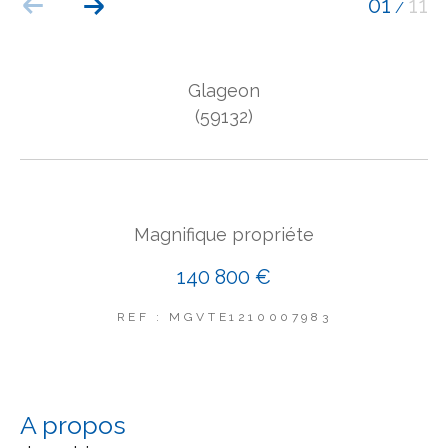
01
11
/
COUPS DE COEUR
EXCLUSIVITÉS
NOUVEAUTÉS
Glageon
(59132)
Rechercher
Magnifique propriéte
140 800 €
REF : MGVTE1210007983
a propos