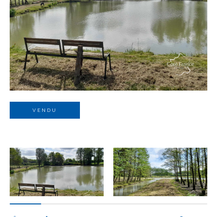
Budget
Budget
Surface
Surface
Pièces
Pièces
VENDU
Référence
AFFINER LES CRITÈRES
TERRASSE
PARKING
PISCINE
FILTRER PAR