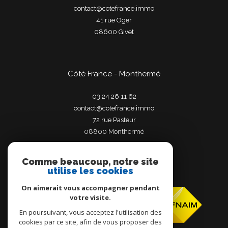
contact@cotefrance.immo
41 rue Oger
08600
givet
Côté France - Monthermé
03 24 26 11 62
contact@cotefrance.immo
72 rue Pasteur
08800
monthermé
Comme beaucoup, notre site
utilise les cookies
Adhérents
On aimerait vous accompagner pendant
votre visite.
En poursuivant, vous acceptez l'utilisation des
cookies par ce site, afin de vous proposer des