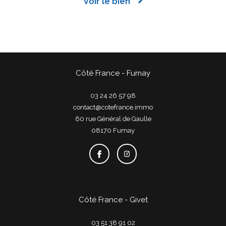
Voir le bien
Côté France - Fumay
03 24 26 57 98
contact@cotefrance.immo
60 rue Général de Gaulle
08170
fumay
Côté France - Givet
03 51 38 91 02