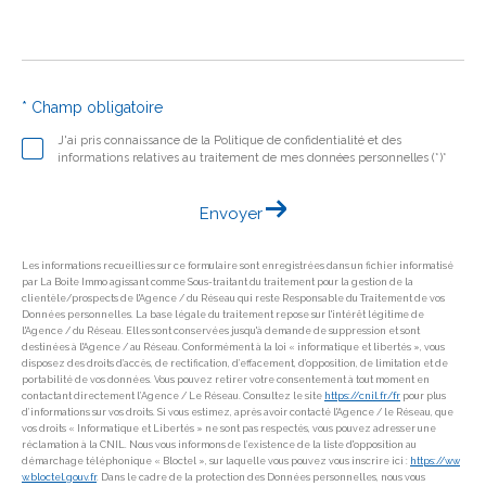
* Champ obligatoire
J'ai pris connaissance de la Politique de confidentialité et des
informations relatives au traitement de mes données personnelles (*)*
Envoyer
Les informations recueillies sur ce formulaire sont enregistrées dans un fichier informatisé
par La Boite Immo agissant comme Sous-traitant du traitement pour la gestion de la
clientèle/prospects de l'Agence / du Réseau qui reste Responsable du Traitement de vos
Données personnelles. La base légale du traitement repose sur l'intérêt légitime de
l'Agence / du Réseau. Elles sont conservées jusqu'à demande de suppression et sont
destinées à l'Agence / au Réseau. Conformément à la loi « informatique et libertés », vous
disposez des droits d’accès, de rectification, d’effacement, d’opposition, de limitation et de
portabilité de vos données. Vous pouvez retirer votre consentement à tout moment en
contactant directement l’Agence / Le Réseau. Consultez le site
https://cnil.fr/fr
pour plus
d’informations sur vos droits. Si vous estimez, après avoir contacté l'Agence / le Réseau, que
vos droits « Informatique et Libertés » ne sont pas respectés, vous pouvez adresser une
réclamation à la CNIL. Nous vous informons de l’existence de la liste d'opposition au
démarchage téléphonique « Bloctel », sur laquelle vous pouvez vous inscrire ici :
https://ww
w.bloctel.gouv.fr
. Dans le cadre de la protection des Données personnelles, nous vous