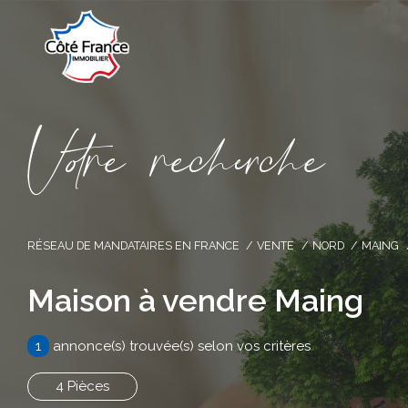
V
o
r
e
r
e
c
e
c
e
RÉSEAU DE MANDATAIRES EN FRANCE
VENTE
NORD
MAING
Maison à vendre Maing
1
annonce(s) trouvée(s) selon vos critères
4 Pièces