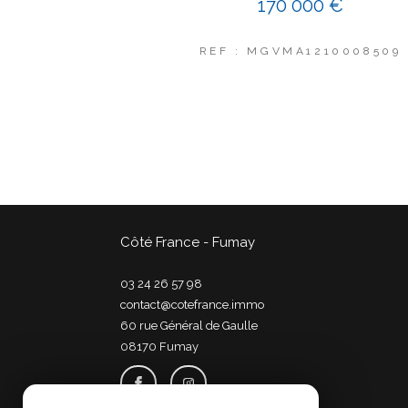
170 000 €
REF : MGVMA1210008509
Côté France - Fumay
03 24 26 57 98
contact@cotefrance.immo
60 rue Général de Gaulle
08170
fumay