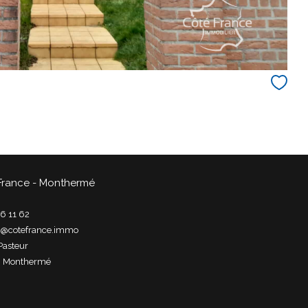
France - Monthermé
6 11 62
t@cotefrance.immo
Pasteur
0
monthermé