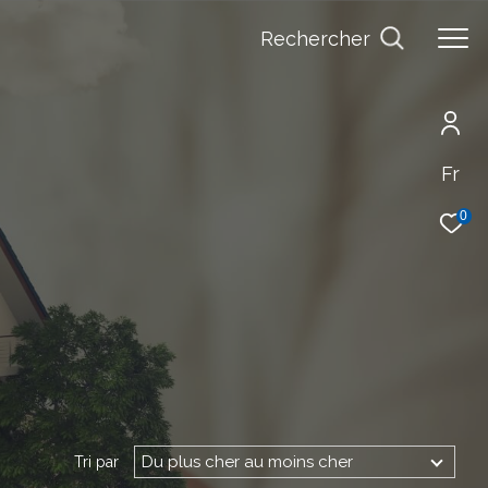
Rechercher
Fr
0
Du plus cher au moins cher
Tri par