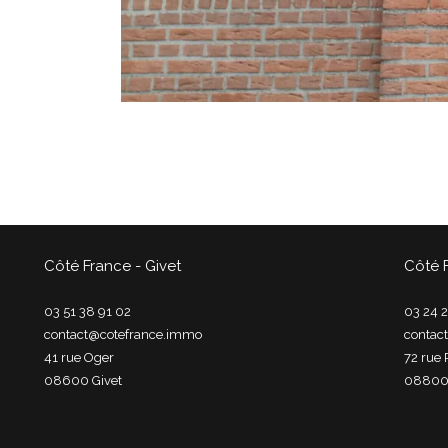
Côté France - Givet
Côté 
03 51 38 91 02
03 24 2
contact@cotefrance.immo
contac
41 rue Oger
72 rue 
08600
givet
0880