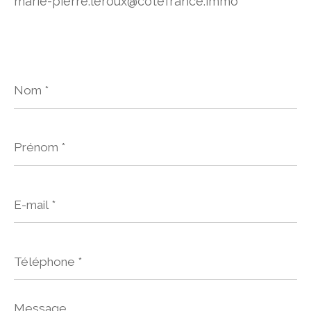
marie-pierre.leroux@cotefrance.immo
Nom
*
Prénom
*
E-
mail
*
Téléphone
*
Message