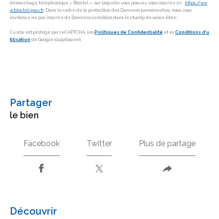
démarchage téléphonique « Bloctel », sur laquelle vous pouvez vous inscrire ici :
https://ww
w.bloctel.gouv.fr
. Dans le cadre de la protection des Données personnelles, nous vous
invitons à ne pas inscrire de Données sensibles dans le champ de saisie libre.
Ce site est protégé par reCAPTCHA, les
Politiques de Confidentialité
et es
Conditions d'u
tilisation
de Google s'appliquent.
partager
le bien
Facebook
Twitter
Plus de partage
découvrir