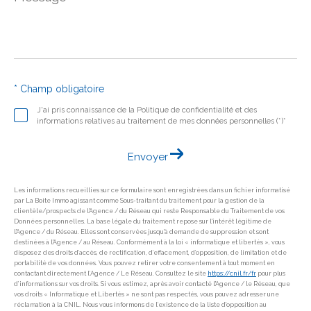
*
* Champ obligatoire
J'ai pris connaissance de la Politique de confidentialité et des
informations relatives au traitement de mes données personnelles (*)*
Envoyer
Les informations recueillies sur ce formulaire sont enregistrées dans un fichier informatisé
par La Boite Immo agissant comme Sous-traitant du traitement pour la gestion de la
clientèle/prospects de l'Agence / du Réseau qui reste Responsable du Traitement de vos
Données personnelles. La base légale du traitement repose sur l'intérêt légitime de
l'Agence / du Réseau. Elles sont conservées jusqu'à demande de suppression et sont
destinées à l'Agence / au Réseau. Conformément à la loi « informatique et libertés », vous
disposez des droits d’accès, de rectification, d’effacement, d’opposition, de limitation et de
portabilité de vos données. Vous pouvez retirer votre consentement à tout moment en
contactant directement l’Agence / Le Réseau. Consultez le site
https://cnil.fr/fr
pour plus
d’informations sur vos droits. Si vous estimez, après avoir contacté l'Agence / le Réseau, que
vos droits « Informatique et Libertés » ne sont pas respectés, vous pouvez adresser une
réclamation à la CNIL. Nous vous informons de l’existence de la liste d'opposition au