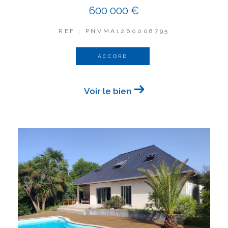
600 000 €
REF : PNVMA1260008795
ACCORD
Voir le bien