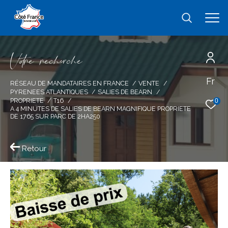
V
o
r
e
r
e
c
e
c
e
Fr
Effectuer une recherche
RÉSEAU DE MANDATAIRES EN FRANCE
VENTE
PYRENEES ATLANTIQUES
SALIES DE BEARN
et trouver le bien qui correspond à vos
PROPRIETE
T16
0
A 4 MINUTES DE SALIES DE BEARN MAGNIFIQUE PROPRIETE
critères
DE 1765 SUR PARC DE 2HA250
Type
Retour
d'offre
Vente
Type
de
type de bien
bien
Ville