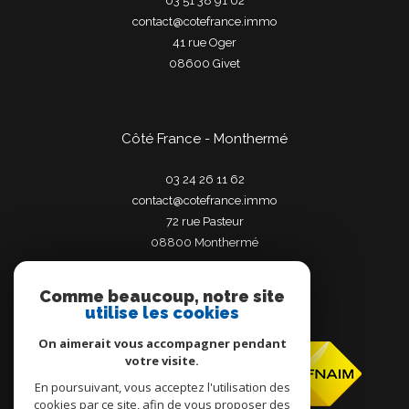
03 51 38 91 02
contact@cotefrance.immo
41 rue Oger
08600
givet
Côté France - Monthermé
03 24 26 11 62
contact@cotefrance.immo
72 rue Pasteur
08800
monthermé
Comme beaucoup, notre site
utilise les cookies
Adhérents
On aimerait vous accompagner pendant
votre visite.
En poursuivant, vous acceptez l'utilisation des
cookies par ce site, afin de vous proposer des