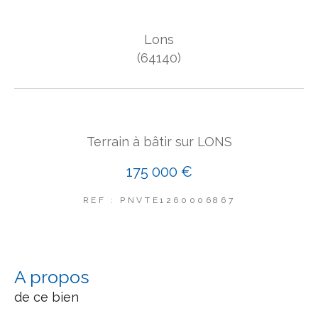
COUPS DE COEUR
Lons
EXCLUSIVITÉS
NOUVEAUTÉS
(64140)
Rechercher
Terrain à bâtir sur LONS
175 000 €
REF : PNVTE1260006867
a propos
de ce bien