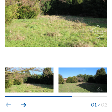
Budget
Budget
Surface
Surface
Pièces
Pièces
Référence
AFFINER LES CRITÈRES
TERRASSE
PARKING
PISCINE
01
02
/
FILTRER PAR