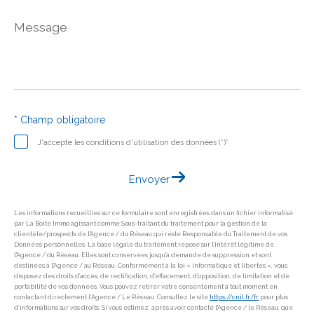
Message
*
* Champ obligatoire
J'accepte les conditions d'utilisation des données (*)*
Envoyer
Les informations recueillies sur ce formulaire sont enregistrées dans un fichier informatisé
par La Boite Immo agissant comme Sous-traitant du traitement pour la gestion de la
clientèle/prospects de l'Agence / du Réseau qui reste Responsable du Traitement de vos
Données personnelles. La base légale du traitement repose sur l'intérêt légitime de
l'Agence / du Réseau. Elles sont conservées jusqu'à demande de suppression et sont
destinées à l'Agence / au Réseau. Conformément à la loi « informatique et libertés », vous
disposez des droits d’accès, de rectification, d’effacement, d’opposition, de limitation et de
portabilité de vos données. Vous pouvez retirer votre consentement à tout moment en
contactant directement l’Agence / Le Réseau. Consultez le site
https://cnil.fr/fr
pour plus
d’informations sur vos droits. Si vous estimez, après avoir contacté l'Agence / le Réseau, que