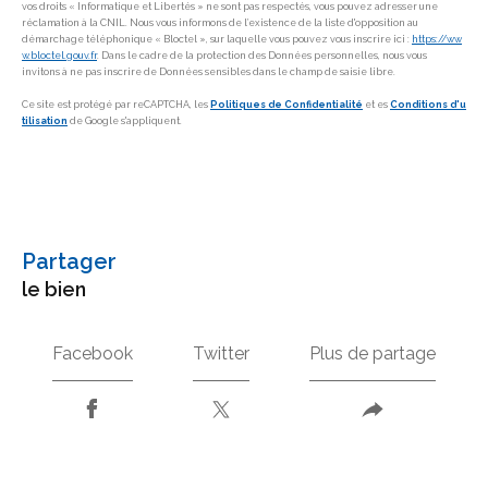
vos droits « Informatique et Libertés » ne sont pas respectés, vous pouvez adresser une
réclamation à la CNIL. Nous vous informons de l’existence de la liste d'opposition au
démarchage téléphonique « Bloctel », sur laquelle vous pouvez vous inscrire ici :
https://ww
w.bloctel.gouv.fr
. Dans le cadre de la protection des Données personnelles, nous vous
invitons à ne pas inscrire de Données sensibles dans le champ de saisie libre.
Ce site est protégé par reCAPTCHA, les
Politiques de Confidentialité
et es
Conditions d'u
tilisation
de Google s'appliquent.
partager
le bien
Facebook
Twitter
Plus de partage