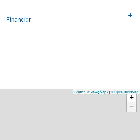
Financier
Leaflet
|
©
Maps
|
© OpenStreetMap
Jawg
+
−