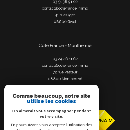
03 51 38 91 02
contact@cotefrance.immo
41 rue Oger
08600
givet
Côté France - Monthermé
03 24 26 11 62
contact@cotefrance.immo
72 rue Pasteur
08800
monthermé
Comme beaucoup, notre site
utilise les cookies
Adhérents
On aimerait vous accompagner pendant
votre visite.
En poursuivant, vous acceptez l'utilisation des