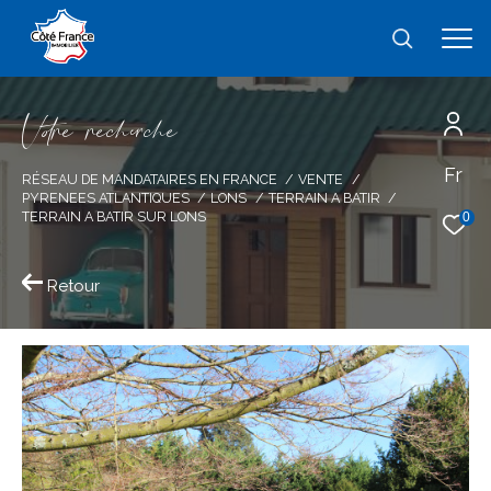
V
o
r
e
r
e
c
e
c
e
Fr
Effectuer une recherche
RÉSEAU DE MANDATAIRES EN FRANCE
VENTE
PYRENEES ATLANTIQUES
LONS
TERRAIN A BATIR
et trouver le bien qui correspond à vos
TERRAIN A BATIR SUR LONS
0
critères
Retour
Type
d'offre
Vente
Type
de
type de bien
bien
Ville