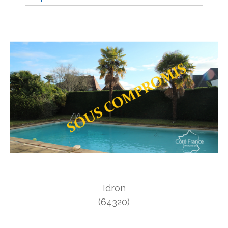
Budget
Budget
Surface
Surface
Pièces
Pièces
Référence
AFFINER LES CRITÈRES
Idron
TERRASSE
PARKING
PISCINE
(64320)
FILTRER PAR