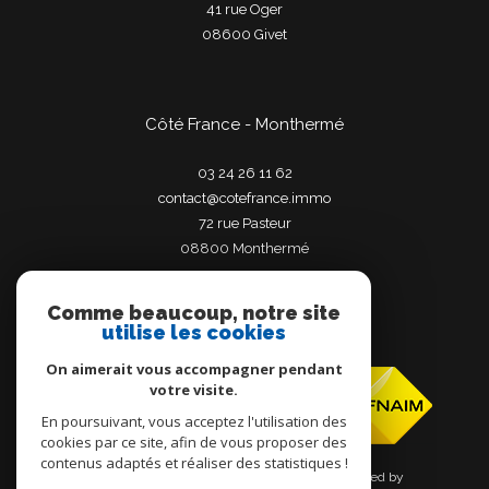
41 rue Oger
08600
givet
Côté France - Monthermé
03 24 26 11 62
contact@cotefrance.immo
72 rue Pasteur
08800
monthermé
Comme beaucoup, notre site
utilise les cookies
Adhérents
On aimerait vous accompagner pendant
votre visite.
En poursuivant, vous acceptez l'utilisation des
cookies par ce site, afin de vous proposer des
contenus adaptés et réaliser des statistiques !
© 2026 | Tous droits réservés | Traduction powered by