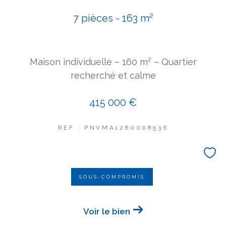
COUPS DE COEUR
7 pièces - 163 m²
EXCLUSIVITÉS
NOUVEAUTÉS
Maison individuelle – 160 m² – Quartier
Rechercher
recherché et calme
415 000 €
REF : PNVMA1260008536
SOUS-COMPROMIS
Voir le bien