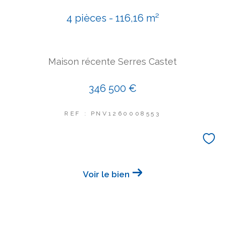
COUPS DE COEUR
4 pièces - 116,16 m²
EXCLUSIVITÉS
NOUVEAUTÉS
Maison récente Serres Castet
Rechercher
346 500 €
REF : PNV1260008553
Voir le bien