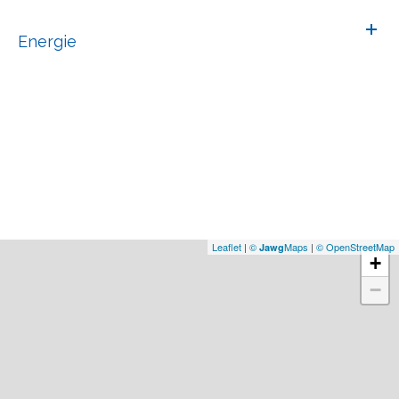
Energie
Leaflet
|
©
Maps
|
© OpenStreetMap
Jawg
+
−