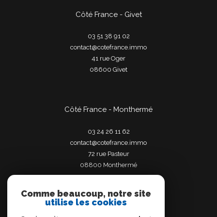
Côté France - Givet
03 51 38 91 02
contact@cotefrance.immo
41 rue Oger
08600
givet
Côté France - Monthermé
03 24 26 11 62
contact@cotefrance.immo
72 rue Pasteur
08800
monthermé
Comme beaucoup, notre site
utilise les cookies
Adhérents