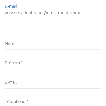
E-mail
youssef.addahraoui@cotefrance.immo
Nom
*
Prénom
*
E-
mail
*
Téléphone
*