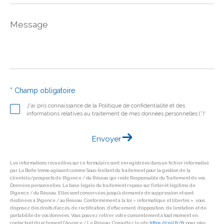
Message
*
* Champ obligatoire
J'ai pris connaissance de la Politique de confidentialité et des
informations relatives au traitement de mes données personnelles (*)*
Envoyer
Les informations recueillies sur ce formulaire sont enregistrées dans un fichier informatisé
par La Boite Immo agissant comme Sous-traitant du traitement pour la gestion de la
clientèle/prospects de l'Agence / du Réseau qui reste Responsable du Traitement de vos
Données personnelles. La base légale du traitement repose sur l'intérêt légitime de
l'Agence / du Réseau. Elles sont conservées jusqu'à demande de suppression et sont
destinées à l'Agence / au Réseau. Conformément à la loi « informatique et libertés », vous
disposez des droits d’accès, de rectification, d’effacement, d’opposition, de limitation et de
portabilité de vos données. Vous pouvez retirer votre consentement à tout moment en
contactant directement l’Agence / Le Réseau. Consultez le site
https://cnil.fr/fr
pour plus