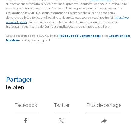
d’informations sur vos droits. Si vous estimez, après avoir contacté l'Agence / le Réseau, que
vos droits « Informatique et Libertés » ne sont pas respectés, vous pouvez adresser une
réclamation à la CNIL. Nous vous informons de l’existence de la liste d'opposition au
démarchage téléphonique « Bloctel », sur laquelle vous pouvez vous inscrire ici :
https://ww
w.bloctel.gouv.fr
. Dans le cadre de la protection des Données personnelles, nous vous
invitons à ne pas inscrire de Données sensibles dans le champ de saisie libre.
Ce site est protégé par reCAPTCHA, les
Politiques de Confidentialité
et es
Conditions d'u
tilisation
de Google s'appliquent.
partager
le bien
Facebook
Twitter
Plus de partage