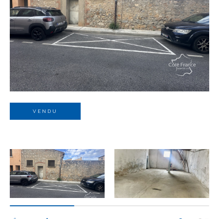
Budget
Budget
Surface
Surface
Pièces
Pièces
VENDU
Référence
AFFINER LES CRITÈRES
TERRASSE
PARKING
PISCINE
FILTRER PAR