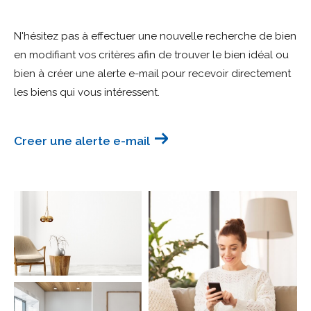
Budget
N'hésitez pas à effectuer une nouvelle recherche de bien
Budget
en modifiant vos critères afin de trouver le bien idéal ou
bien à créer une alerte e-mail pour recevoir directement
Surface
Surface
les biens qui vous intéressent.
Pièces
Pièces
Creer une alerte e-mail
Référence
AFFINER LES CRITÈRES
TERRASSE
PARKING
PISCINE
FILTRER PAR