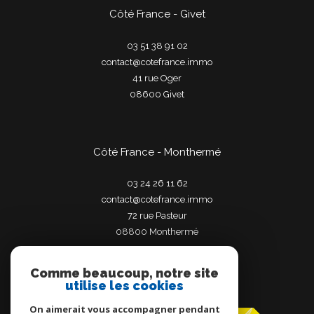
Côté France - Givet
03 51 38 91 02
contact@cotefrance.immo
41 rue Oger
08600
givet
Côté France - Monthermé
03 24 26 11 62
contact@cotefrance.immo
72 rue Pasteur
08800
monthermé
Comme beaucoup, notre site
utilise les cookies
Adhérents
On aimerait vous accompagner pendant