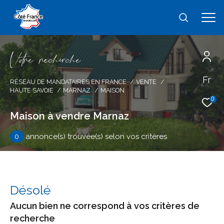
V
o
r
e
r
e
c
e
c
e
Fr
Effectuer une recherche
RÉSEAU DE MANDATAIRES EN FRANCE
VENTE
HAUTE SAVOIE
MARNAZ
MAISON
et trouver le bien qui correspond à vos
0
critères
Maison à vendre Marnaz
0
annonce(s) trouvée(s) selon vos critères
Type
d'offre
Vente
Type
de
type de bien
Désolé
bien
Aucun bien ne correspond à vos critères de
Ville
recherche