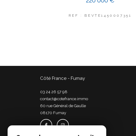
220 000 €
REF : BEVTE1450007351
Côté France - Fumay
03 24 26 57 98
contact@cotefrance.immo
60 rue Général de Gaulle
08170
fumay