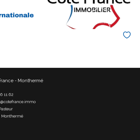
France - Monthermé
6 11 62
t@cotefrance.immo
Pasteur
0
monthermé