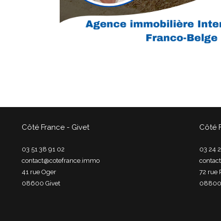
Côté France - Givet
Côté 
03 51 38 91 02
03 24 2
contact@cotefrance.immo
contac
41 rue Oger
72 rue 
08600
givet
0880