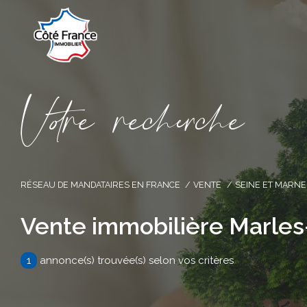
V
o
r
e
r
e
c
e
c
e
RÉSEAU DE MANDATAIRES EN FRANCE
VENTE
SEINE ET MARNE
Vente immobilière Marles
1
annonce(s) trouvée(s) selon vos critères