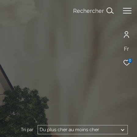
Rechercher
Fr
0
Du plus cher au moins cher
Tri par