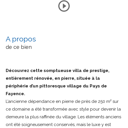
a propos
de ce bien
D
é
couvrez cette somptueuse villa de prestige,
enti
è
rement r
é
nov
é
e, en pierre, situ
é
e
à
la
p
é
riph
é
rie d
’
un pittoresque village du Pays de
Fayence.
L’ancienne dépendance en pierre de près de 250 m² sur
ce domaine a été transformée avec style pour devenir la
demeure la plus raffinée du village. Les éléments anciens
ont été soigneusement conservés, mais le luxe y est