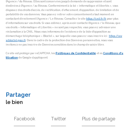
l'Agence / du Réseau. Elles sont conservées jusqu'à demande de suppression et sont
destinées à l'Agence / au Réseau. Conformément à la loi « informatique et libertés », vous
disposez des droits d’accès, de rectification, d’effacement, d’opposition, de limitation et de
portabilité de vos données. Vous pouvez retirer votre consentement à tout moment en
contactant directement l’Agence / Le Réseau. Consultez le site
https://cnil.fr/fr
pour plus
d’informations sur vos droits. Si vous estimez, après avoir contacté l'Agence / le Réseau, que
vos droits « Informatique et Libertés » ne sont pas respectés, vous pouvez adresser une
réclamation à la CNIL. Nous vous informons de l’existence de la liste d'opposition au
démarchage téléphonique « Bloctel », sur laquelle vous pouvez vous inscrire ici :
https://ww
w.bloctel.gouv.fr
. Dans le cadre de la protection des Données personnelles, nous vous
invitons à ne pas inscrire de Données sensibles dans le champ de saisie libre.
Ce site est protégé par reCAPTCHA, les
Politiques de Confidentialité
et es
Conditions d'u
tilisation
de Google s'appliquent.
partager
le bien
Facebook
Twitter
Plus de partage