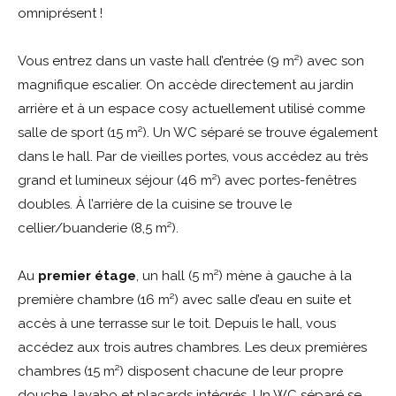
omniprésent !
Vous entrez dans un vaste hall d’entrée (9 m²) avec son
magnifique escalier. On accède directement au jardin
arrière et à un espace cosy actuellement utilisé comme
salle de sport (15 m²). Un WC séparé se trouve également
dans le hall. Par de vieilles portes, vous accédez au très
grand et lumineux séjour (46 m²) avec portes-fenêtres
doubles. À l’arrière de la cuisine se trouve le
cellier/buanderie (8,5 m²).
Au
premier
é
tage
, un hall (5 m²) mène à gauche à la
première chambre (16 m²) avec salle d’eau en suite et
accès à une terrasse sur le toit. Depuis le hall, vous
accédez aux trois autres chambres. Les deux premières
chambres (15 m²) disposent chacune de leur propre
douche, lavabo et placards intégrés. Un WC séparé se