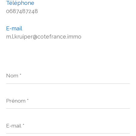
Téléphone
0687487248
E-mail
m.l.kruiper@cotefrance.immo
Nom
*
Prénom
*
E-
mail
*