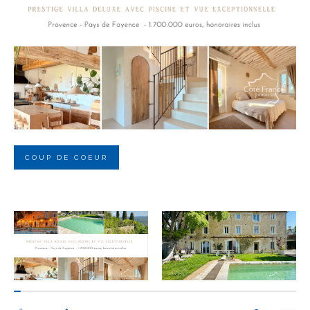
Budget
Budget
Surface
Surface
Pièces
Pièces
COUP DE COEUR
Référence
AFFINER LES CRITÈRES
TERRASSE
PARKING
PISCINE
FILTRER PAR