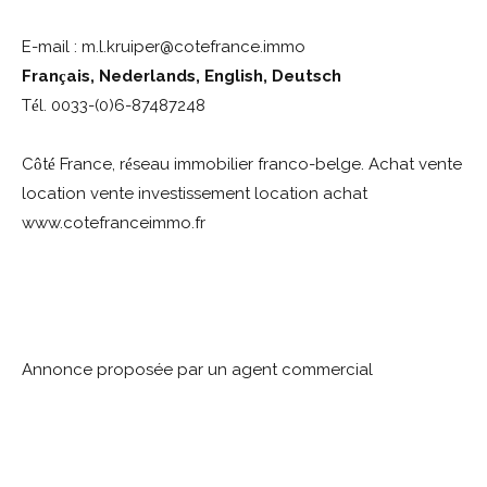
E-mail : m.l.kruiper@cotefrance.immo
Fran
ais, Nederlands, English, Deutsch
ç
T
l. 0033-(0)6-87487248
é
C
t
France, r
seau immobilier franco-belge. Achat vente
ô
é
é
location vente investissement location achat
www.cotefranceimmo.fr
Annonce proposée par un agent commercial