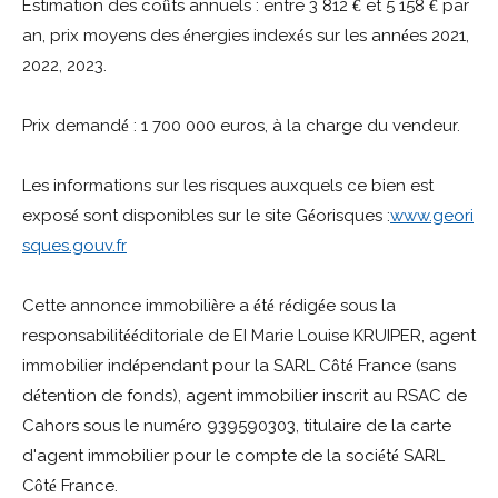
Estimation des co
ts annuels : entre 3 812
et 5 158
par
û
€
€
an, prix moyens des
nergies index
s sur les ann
es 2021,
é
é
é
2022, 2023.
Prix demand
: 1 700 000 euros,
à la charge du vendeur.
é
Les informations sur les risques auxquels ce bien est
expos
sont disponibles sur le site G
orisques :
www.geori
é
é
sques.gouv.fr
Cette annonce immobili
re a
t
r
dig
e sous la
è
é
é
é
é
responsabilit
ditoriale de EI Marie Louise KRUIPER, agent
é
é
immobilier ind
pendant pour la SARL C
t
France (sans
é
ô
é
d
tention de fonds), agent immobilier inscrit au RSAC de
é
Cahors sous le num
ro 939590303, titulaire de la carte
é
d'agent immobilier pour le compte de la soci
t
SARL
é
é
C
t
France.
ô
é