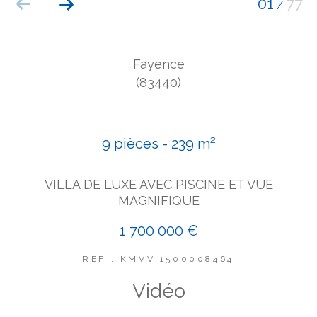
01
77
/
COUPS DE COEUR
EXCLUSIVITÉS
NOUVEAUTÉS
Fayence
(83440)
Rechercher
9 pièces - 239 m²
VILLA DE LUXE AVEC PISCINE ET VUE
MAGNIFIQUE
1 700 000 €
REF : KMVVI1500008464
Vidéo