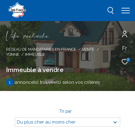
V
o
r
e
r
e
c
e
c
e
Fr
Effectuer une recherche
RÉSEAU DE MANDATAIRES EN FRANCE
VENTE
YONNE
IMMEUBLE
et trouver le bien qui correspond à vos
0
critères
Immeuble à vendre
1
annonce(s) trouvée(s) selon vos critères
Type
d'offre
Vente
Type
de
type de bien
Tri par
bien
Du plus cher au moins cher
Ville