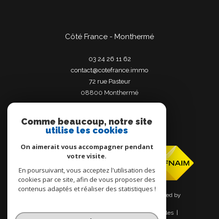
Côté France - Monthermé
03 24 26 11 62
contact@cotefrance.immo
72 rue Pasteur
08800
monthermé
Comme beaucoup, notre site
utilise les cookies
Adhérents
On aimerait vous accompagner pendant
votre visite.
En poursuivant, vous acceptez l'utilisation des
cookies par ce site, afin de vous proposer des
contenus adaptés et réaliser des statistiques !
© 2026 | Tous droits réservés | Traduction powered by
Google |
Nos honoraires
Plan du site
Mentions légales