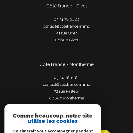
Côté France - Givet
03 51 38 91 02
contact@cotefrance.immo
41 rue Oger
08600
givet
Côté France - Monthermé
03 24 26 11 62
contact@cotefrance.immo
72 rue Pasteur
08800
monthermé
Comme beaucoup, notre site
utilise les cookies
Adhérents
On aimerait vous accompagner pendant