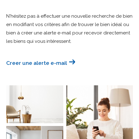
Budget
N'hésitez pas à effectuer une nouvelle recherche de bien
Budget
en modifiant vos critères afin de trouver le bien idéal ou
bien à créer une alerte e-mail pour recevoir directement
Surface
Surface
les biens qui vous intéressent.
Pièces
Pièces
Creer une alerte e-mail
Référence
AFFINER LES CRITÈRES
TERRASSE
PARKING
PISCINE
FILTRER PAR