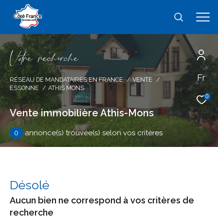
V
o
r
e
r
e
c
e
c
e
Fr
Effectuer une recherche
RÉSEAU DE MANDATAIRES EN FRANCE
VENTE
ESSONNE
ATHIS MONS
et trouver le bien qui correspond à vos
0
critères
Vente immobilière Athis-Mons
0
annonce(s) trouvée(s) selon vos critères
Type
d'offre
Vente
Type
de
type de bien
Désolé
bien
Aucun bien ne correspond à vos critères de
Ville
recherche