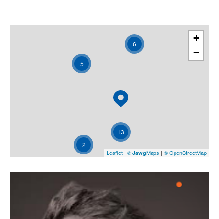
Budget
Budget
+
6
−
Surface
Surface
5
Pièces
Pièces
Référence
13
2
Leaflet
|
©
Maps
|
© OpenStreetMap
Jawg
AFFINER LES CRITÈRES
TERRASSE
PARKING
PISCINE
FILTRER PAR