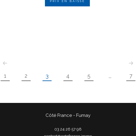
PRIX EN BAISSE
1
2
3
4
5
7
...
Côté France - Fumay
03 24 26 57 98