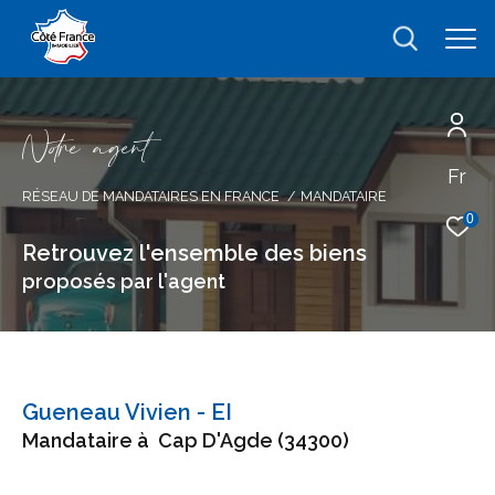
N
o
r
e
a
g
e
n
t
Fr
Effectuer une recherche
RÉSEAU DE MANDATAIRES EN FRANCE
MANDATAIRE
et trouver le bien qui correspond à vos
0
critères
Retrouvez l'ensemble des biens
proposés par l'agent
Type
d'offre
Type d'offre
Type
de
type de bien
Gueneau Vivien - EI
bien
Mandataire à
Cap D'Agde (34300)
Ville