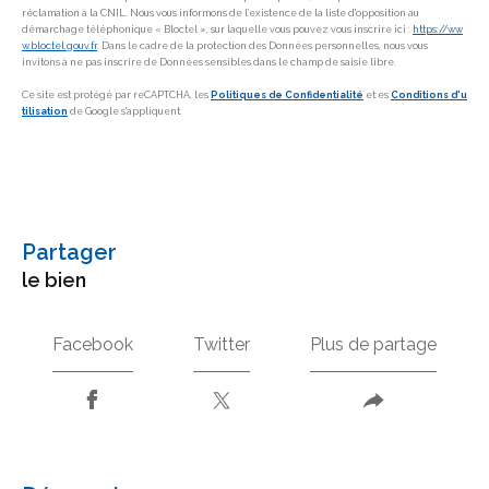
réclamation à la CNIL. Nous vous informons de l’existence de la liste d'opposition au
démarchage téléphonique « Bloctel », sur laquelle vous pouvez vous inscrire ici :
https://ww
w.bloctel.gouv.fr
. Dans le cadre de la protection des Données personnelles, nous vous
invitons à ne pas inscrire de Données sensibles dans le champ de saisie libre.
Ce site est protégé par reCAPTCHA, les
Politiques de Confidentialité
et es
Conditions d'u
tilisation
de Google s'appliquent.
partager
le bien
Facebook
Twitter
Plus de partage