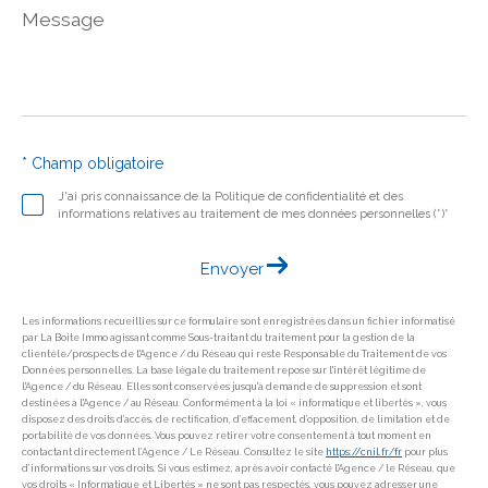
Message
*
* Champ obligatoire
J'ai pris connaissance de la Politique de confidentialité et des
informations relatives au traitement de mes données personnelles (*)*
Envoyer
Les informations recueillies sur ce formulaire sont enregistrées dans un fichier informatisé
par La Boite Immo agissant comme Sous-traitant du traitement pour la gestion de la
clientèle/prospects de l'Agence / du Réseau qui reste Responsable du Traitement de vos
Données personnelles. La base légale du traitement repose sur l'intérêt légitime de
l'Agence / du Réseau. Elles sont conservées jusqu'à demande de suppression et sont
destinées à l'Agence / au Réseau. Conformément à la loi « informatique et libertés », vous
disposez des droits d’accès, de rectification, d’effacement, d’opposition, de limitation et de
portabilité de vos données. Vous pouvez retirer votre consentement à tout moment en
contactant directement l’Agence / Le Réseau. Consultez le site
https://cnil.fr/fr
pour plus
d’informations sur vos droits. Si vous estimez, après avoir contacté l'Agence / le Réseau, que
vos droits « Informatique et Libertés » ne sont pas respectés, vous pouvez adresser une