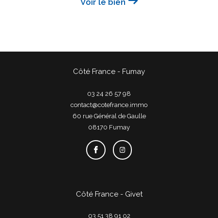
Voir le bien
Côté France - Fumay
03 24 26 57 98
contact@cotefrance.immo
60 rue Général de Gaulle
08170
fumay
Côté France - Givet
03 51 38 91 02