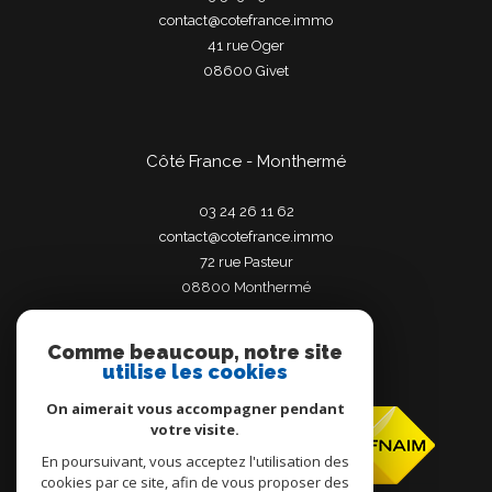
contact@cotefrance.immo
41 rue Oger
08600
givet
Côté France - Monthermé
03 24 26 11 62
contact@cotefrance.immo
72 rue Pasteur
08800
monthermé
Comme beaucoup, notre site
utilise les cookies
Adhérents
On aimerait vous accompagner pendant
votre visite.
En poursuivant, vous acceptez l'utilisation des
cookies par ce site, afin de vous proposer des