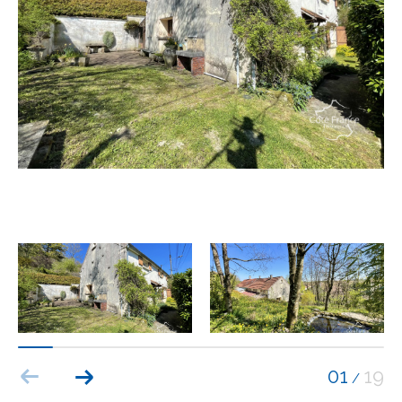
Budget
Budget
Surface
Surface
Pièces
Pièces
Référence
AFFINER LES CRITÈRES
TERRASSE
PARKING
PISCINE
01
19
/
FILTRER PAR